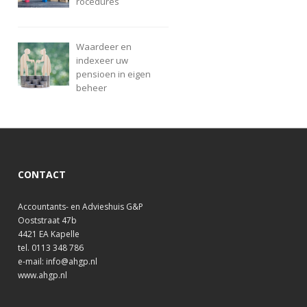
rocedures
Waardeer en
indexeer uw
pensioen in eigen
beheer
CONTACT
Accountants- en Advieshuis G&P
Ooststraat 47b
4421 EA Kapelle
tel. 0113 348 786
e-mail: info@ahgp.nl
www.ahgp.nl