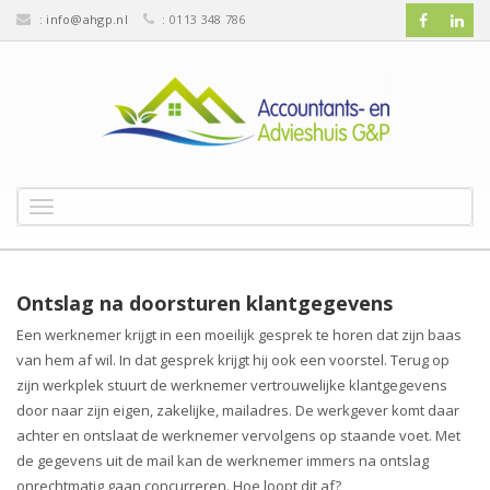
:
info@ahgp.nl
: 0113 348 786
T
o
g
g
l
Ontslag na doorsturen klantgegevens
e
Een werknemer krijgt in een moeilijk gesprek te horen dat zijn baas
n
van hem af wil. In dat gesprek krijgt hij ook een voorstel. Terug op
a
v
zijn werkplek stuurt de werknemer vertrouwelijke klantgegevens
i
door naar zijn eigen, zakelijke, mailadres. De werkgever komt daar
g
achter en ontslaat de werknemer vervolgens op staande voet. Met
a
de gegevens uit de mail kan de werknemer immers na ontslag
t
onrechtmatig gaan concurreren. Hoe loopt dit af?