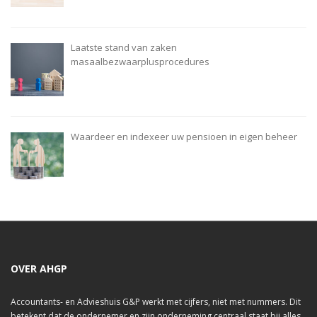
Laatste stand van zaken
masaalbezwaarplusprocedures
Waardeer en indexeer uw pensioen in eigen beheer
OVER AHGP
Accountants- en Advieshuis G&P werkt met cijfers, niet met nummers. Dit
betekent dat de ondernemer en zijn onderneming centraal staat bij alles