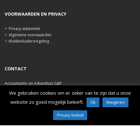
VOORWAARDEN EN PRIVACY
>
Privacy statement
>
Algemene voorwaarden
>
Klokkenluidersregeling
CONTACT
Accountants- en Advieshuis G&P
Ooststraat 47b
We gebruiken cookies om er zeker van te zijn dat u onze
4421 EA Kapelle
website zo goed mogelijk beleeft.
Ok
Weigeren
tel. 0113 348 786
e-mail: info@ahgp.nl
www.ahgp.nl
Privacy beleid