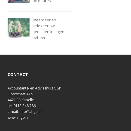
rocedures
Waardeer en
indexeer uw
pensioen in eigen
beheer
CONTACT
Accountants- en Advieshuis G&P
Ooststraat 47b
4421 EA Kapelle
tel. 0113 348 786
e-mail: info@ahgp.nl
www.ahgp.nl