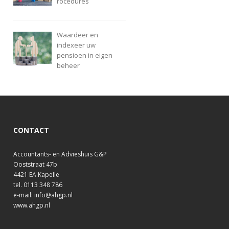
rocedures
Waardeer en
indexeer uw
pensioen in eigen
beheer
CONTACT
Accountants- en Advieshuis G&P
Ooststraat 47b
4421 EA Kapelle
tel. 0113 348 786
e-mail: info@ahgp.nl
www.ahgp.nl