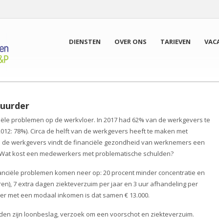
DIENSTEN
OVER ONS
TARIEVEN
VAC
uurder
iële problemen op de werkvloer. In 2017 had 62% van de werkgevers te
2: 78%). Circa de helft van de werkgevers heeft te maken met
n de werkgevers vindt de financiële gezondheid van werknemers een
. Wat kost een medewerkers met problematische schulden?
nciële problemen komen neer op: 20 procent minder concentratie en
eren), 7 extra dagen ziekteverzuim per jaar en 3 uur afhandeling per
er met een modaal inkomen is dat samen € 13.000.
lden zijn loonbeslag, verzoek om een voorschot en ziekteverzuim.