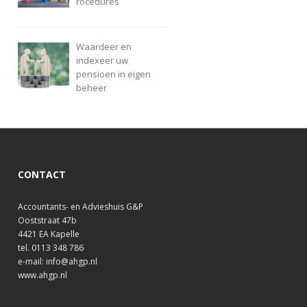
rocedures
Waardeer en
indexeer uw
pensioen in eigen
beheer
CONTACT
Accountants- en Advieshuis G&P
Ooststraat 47b
4421 EA Kapelle
tel. 0113 348 786
e-mail: info@ahgp.nl
www.ahgp.nl