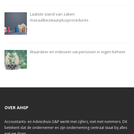
Laatste stand van zaken
masaalbezwaarplusprocedures
Waardeer en indexeer uw pensioen in eigen beheer
OVER AHGP
Accountants- en Advieshuis G&P werkt met cijfers, niet met nummers. Dit
betekent dat de ondernemer en zijn onderneming centraal staat bij alles
wat we doen.