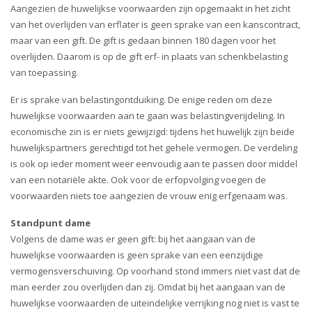
i
Aangezien de huwelijkse voorwaarden zijn opgemaakt in het zicht
o
van het overlijden van erflater is geen sprake van een kanscontract,
n
maar van een gift. De gift is gedaan binnen 180 dagen voor het
overlijden. Daarom is op de gift erf- in plaats van schenkbelasting
van toepassing.
Er is sprake van belastingontduiking. De enige reden om deze
huwelijkse voorwaarden aan te gaan was belastingverijdeling. In
economische zin is er niets gewijzigd: tijdens het huwelijk zijn beide
huwelijkspartners gerechtigd tot het gehele vermogen. De verdeling
is ook op ieder moment weer eenvoudig aan te passen door middel
van een notariële akte. Ook voor de erfopvolging voegen de
voorwaarden niets toe aangezien de vrouw enig erfgenaam was.
Standpunt dame
Volgens de dame was er geen gift: bij het aangaan van de
huwelijkse voorwaarden is geen sprake van een eenzijdige
vermogensverschuiving. Op voorhand stond immers niet vast dat de
man eerder zou overlijden dan zij. Omdat bij het aangaan van de
huwelijkse voorwaarden de uiteindelijke verrijking nog niet is vast te