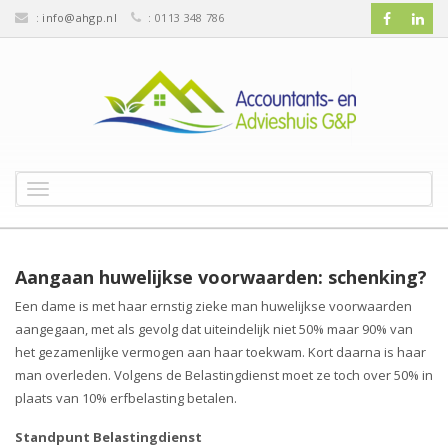
:
info@ahgp.nl
: 0113 348 786
T
o
g
g
l
Aangaan huwelijkse voorwaarden: schenking?
e
Een dame is met haar ernstig zieke man huwelijkse voorwaarden
n
aangegaan, met als gevolg dat uiteindelijk niet 50% maar 90% van
a
v
het gezamenlijke vermogen aan haar toekwam. Kort daarna is haar
i
man overleden. Volgens de Belastingdienst moet ze toch over 50% in
g
plaats van 10% erfbelasting betalen.
a
t
Standpunt Belastingdienst