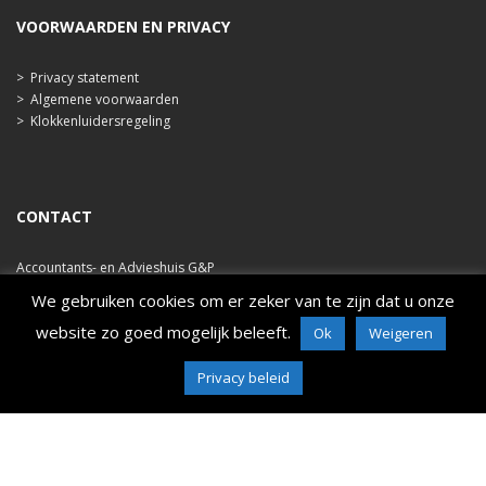
VOORWAARDEN EN PRIVACY
>
Privacy statement
>
Algemene voorwaarden
>
Klokkenluidersregeling
CONTACT
Accountants- en Advieshuis G&P
Ooststraat 47b
We gebruiken cookies om er zeker van te zijn dat u onze
4421 EA Kapelle
website zo goed mogelijk beleeft.
Ok
Weigeren
tel. 0113 348 786
e-mail: info@ahgp.nl
www.ahgp.nl
Privacy beleid
All right reserved to Asalah Solutions | Sarraty.