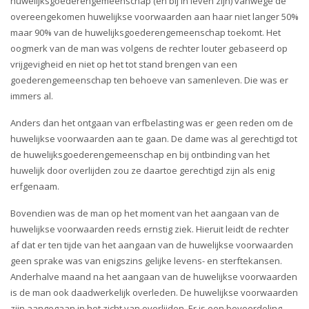
huwelijksgoederengemeenschap (en bij in leven zijn) vanwege de
overeengekomen huwelijkse voorwaarden aan haar niet langer 50%
maar 90% van de huwelijksgoederengemeenschap toekomt. Het
oogmerk van de man was volgens de rechter louter gebaseerd op
vrijgevigheid en niet op het tot stand brengen van een
goederengemeenschap ten behoeve van samenleven. Die was er
immers al.
Anders dan het ontgaan van erfbelasting was er geen reden om de
huwelijkse voorwaarden aan te gaan. De dame was al gerechtigd tot
de huwelijksgoederengemeenschap en bij ontbinding van het
huwelijk door overlijden zou ze daartoe gerechtigd zijn als enig
erfgenaam.
Bovendien was de man op het moment van het aangaan van de
huwelijkse voorwaarden reeds ernstig ziek. Hieruit leidt de rechter
af dat er ten tijde van het aangaan van de huwelijkse voorwaarden
geen sprake was van enigszins gelijke levens- en sterftekansen.
Anderhalve maand na het aangaan van de huwelijkse voorwaarden
is de man ook daadwerkelijk overleden. De huwelijkse voorwaarden
zijn aangegaan in het zicht van overlijden. Er is een bevoordeling