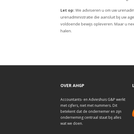
Let op:
We adviseren u om uw urenadmini
urenadministratie die aansluit bij uw ag
voldoende bewijs opleveren. Maar u neemt
halen.
OVER AHGP
Accountants- en Advieshuis G&P werkt
met cijfers, niet met nummers. Dit
betekent dat de ondernemer en zijn
onderneming centraal staat bij alles
wat we doen.