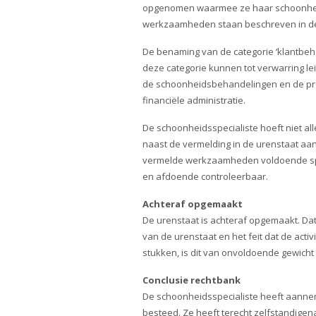
opgenomen waarmee ze haar schoonhei
werkzaamheden staan beschreven in de
De benaming van de categorie ‘klantbe
deze categorie kunnen tot verwarring l
de schoonheidsbehandelingen en de pro
financiële administratie.
De schoonheidsspecialiste hoeft niet alle
naast de vermelding in de urenstaat aan
vermelde werkzaamheden voldoende spe
en afdoende controleerbaar.
Achteraf opgemaakt
De urenstaat is achteraf opgemaakt. Dat
van de urenstaat en het feit dat de acti
stukken, is dit van onvoldoende gewich
Conclusie rechtbank
De schoonheidsspecialiste heeft aannem
besteed. Ze heeft terecht zelfstandigena