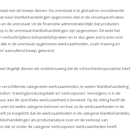
taat niet als bewijs dienen. De urenstaat is te globaal en onvoldoende
staat meer klantbehandelingen opgenomen dan in de omzetspecificaties.
en de urenstaat. Uit de financiële administratie blijkt dat producten
op in de urenstaat klantbehandelingen zijn opgenomen. Dit wekt het
 verkocht tijdens behandelafspraken en er dus geen extra uren voor
 alle in de urenstaat opgenomen werkzaamheden, zoals ‘training en
n’ aanvullend bewijs geleverd.
wel degelijk dienen als onderbouwing dat de schoonheidsspecialiste heef
e verschillende categorieën werkzaamheden, te weten ‘klantbehandeling’,
alon’, ‘training/productupdate’ en ‘verkoopuren’. Vervolgens is in de
ur aan de specifieke werkzaamheid is besteed. Op de zitting heeft de
e uren tot welke categorie behoren en hoe ze de werkzaamheden in de
heeft ze toegelicht dat de werkzaamheden in de categorie klantbehandelin
sbehandelingen als productanalyse over en de verkoop van
toe dat ze onder de categorie ‘verkoopuren’ werkzaamheden heeft