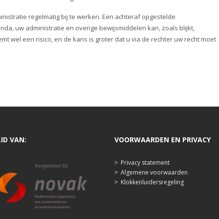
stratie regelmatig bij te werken. Een achteraf opgestelde
enda, uw administratie en overige bewijsmiddelen kan, zoals blijkt,
 wel een risico, en de kans is groter dat u via de rechter uw recht moet
LID VAN:
VOORWAARDEN EN PRIVACY
>
Privacy statement
>
Algemene voorwaarden
>
Klokkenluidersregeling