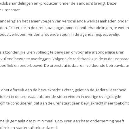
dsbehandelingen en -producten onder de aandacht brengt. Deze
 urenstaat.
handeling’ en het samenvoegen van verschillende werkzaamheden onder
eiden. Echter, de in de urenstaat opgenomen klantbehandelingen, te weten
ductverkopen, vinden afdoende steun in de agenda respectievelijk
 afzonderlijke uren volledig te bewijzen of voor alle afzonderlijke uren
vullend bewijs te overleggen. Volgens de rechtbank zijn de in de urenstaa
cifiek en onderbouwd. De urenstaat is daarom voldoende betrouwbaa
 doet afbreuk aan de bewijskracht. Echter, gelet op de gedetailleerdheid
viteiten in de urenstaat afdoende steun vinden in overige overgelegde
t om te concluderen dat aan de urenstaat geen bewijskracht meer toekomt
elijk gemaakt dat zij minimaal 1.225 uren aan haar onderneming heeft
ftrek en startersaftrek geclaimd.