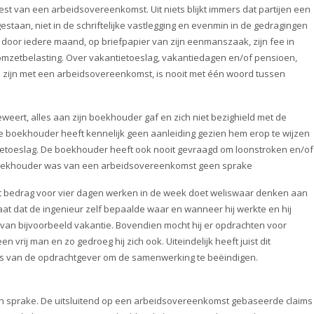
st van een arbeidsovereenkomst. Uit niets blijkt immers dat partijen een
taan, niet in de schriftelijke vastlegging en evenmin in de gedragingen
d door iedere maand, op briefpapier van zijn eenmanszaak, zijn fee in
mzetbelasting. Over vakantietoeslag, vakantiedagen en/of pensioen,
 zijn met een arbeidsovereenkomst, is nooit met één woord tussen
beweert, alles aan zijn boekhouder gaf en zich niet bezighield met de
de boekhouder heeft kennelijk geen aanleiding gezien hem erop te wijzen
tietoeslag. De boekhouder heeft ook nooit gevraagd om loonstroken en/of
boekhouder was van een arbeidsovereenkomst geen sprake
t bedrag voor vier dagen werken in de week doet weliswaar denken aan
staat dat de ingenieur zelf bepaalde waar en wanneer hij werkte en hij
an bijvoorbeeld vakantie. Bovendien mocht hij er opdrachten voor
vrij man en zo gedroeg hij zich ook. Uiteindelijk heeft juist dit
ns van de opdrachtgever om de samenwerking te beëindigen.
 sprake. De uitsluitend op een arbeidsovereenkomst gebaseerde claims