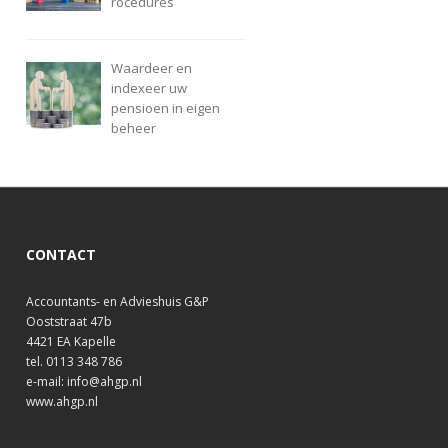
rocedures
Waardeer en
indexeer uw
pensioen in eigen
beheer
CONTACT
Accountants- en Advieshuis G&P
Ooststraat 47b
4421 EA Kapelle
tel. 0113 348 786
e-mail: info@ahgp.nl
www.ahgp.nl