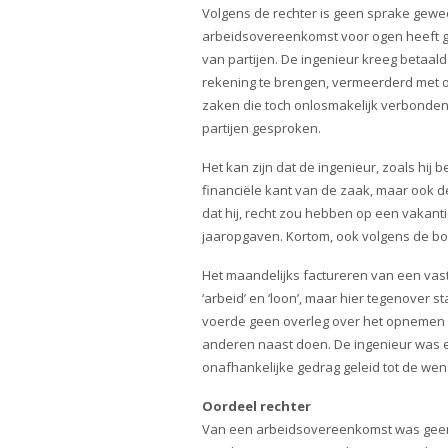
Volgens de rechter is geen sprake gewee
arbeidsovereenkomst voor ogen heeft ges
van partijen. De ingenieur kreeg betaal
rekening te brengen, vermeerderd met o
zaken die toch onlosmakelijk verbonden
partijen gesproken.
Het kan zijn dat de ingenieur, zoals hij 
financiële kant van de zaak, maar ook 
dat hij, recht zou hebben op een vakan
jaaropgaven. Kortom, ook volgens de 
Het maandelijks factureren van een vas
‘arbeid’ en ‘loon’, maar hier tegenover 
voerde geen overleg over het opnemen v
anderen naast doen. De ingenieur was een 
onafhankelijke gedrag geleid tot de we
Oordeel rechter
Van een arbeidsovereenkomst was geen