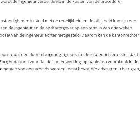
 wordt de ingenieur veroordeeld in de kosten van de procedure.
standigheden in strijd met de redelijkheid en de billijkheid kan zijn een
sen de ingenieur en de opdrachtgever op een termijn van drie weken
vocaat van de ingenieur echter niet gesteld. Daarom kan de kantonrechter
uren, dat een door u langdurig ingeschakelde zzp-er achteraf stelt dat hi
t. Zorg er daarom voor dat de samenwerking, op papier en vooral ook in de
jk elementen van een arbeidsovereenkomst bevat. We adviseren u hier graa