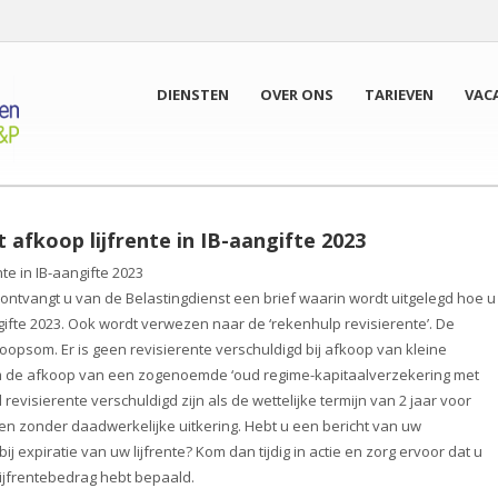
DIENSTEN
OVER ONS
TARIEVEN
VAC
 afkoop lijfrente in IB-aangifte 2023
nte in IB-aangifte 2023
t, ontvangt u van de Belastingdienst een brief waarin wordt uitgelegd hoe u
fte 2023. Ook wordt verwezen naar de ‘rekenhulp revisierente’. De
oopsom. Er is geen revisierente verschuldigd bij afkoop van kleine
t om de afkoop van een zogenoemde ‘oud regime-kapitaalverzekering met
 revisierente verschuldigd zijn als de wettelijke termijn van 2 jaar voor
en zonder daadwerkelijke uitkering. Hebt u een bericht van uw
j expiratie van uw lijfrente? Kom dan tijdig in actie en zorg ervoor dat u
ijfrentebedrag hebt bepaald.