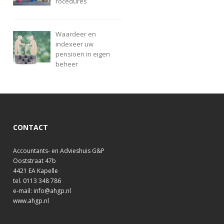
rocedures
Waardeer en
indexeer uw
pensioen in eigen
beheer
CONTACT
Accountants- en Advieshuis G&P
Ooststraat 47b
4421 EA Kapelle
tel. 0113 348 786
e-mail: info@ahgp.nl
www.ahgp.nl