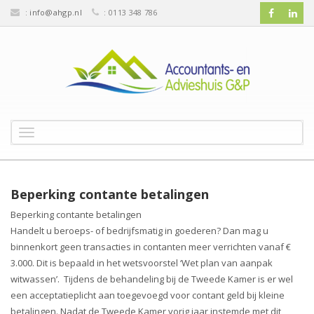
:
info@ahgp.nl
: 0113 348 786
T
o
g
g
l
Beperking contante betalingen
e
Beperking contante betalingen
n
Handelt u beroeps- of bedrijfsmatig in goederen? Dan mag u
a
v
binnenkort geen transacties in contanten meer verrichten vanaf €
i
3.000. Dit is bepaald in het wetsvoorstel ‘Wet plan van aanpak
g
witwassen’. Tijdens de behandeling bij de Tweede Kamer is er wel
a
een acceptatieplicht aan toegevoegd voor contant geld bij kleine
t
betalingen. Nadat de Tweede Kamer vorig jaar instemde met dit