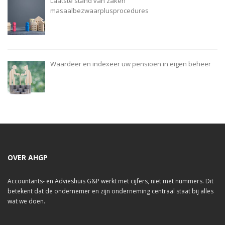
Laatste stand van zaken
masaalbezwaarplusprocedures
Waardeer en indexeer uw pensioen in eigen beheer
OVER AHGP
Accountants- en Advieshuis G&P werkt met cijfers, niet met nummers. Dit
betekent dat de ondernemer en zijn onderneming centraal staat bij alles
wat we doen.