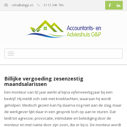
:
info@ahgp.nl
: 0113 348 786
T
o
g
g
l
Billijke vergoeding zesenzestig
e
maandsalarissen
n
Een monteur van 62 jaar werkt al bijna vijfenveertig jaar bij een
a
bedrijf. Hij meldt zich ziek met knieklachten, waaraan hij wordt
v
geholpen. Medisch gezien kan hij daarna nog niet aan de slag, maar
i
g
de werkgever lijkt daar in een gesprek toch op aan te sturen. Dat
a
leidt tot agressie, provocatie, intimidatie en belediging door de
t
monteur en met name door zijn zoon, die er bij is. De monteur wordt