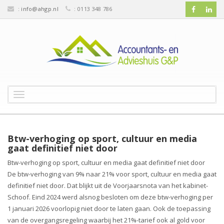
:
info@ahgp.nl
: 0113 348 786
T
o
g
g
l
Btw-verhoging op sport, cultuur en media
e
gaat definitief niet door
n
Btw-verhoging op sport, cultuur en media gaat definitief niet door
a
De btw-verhoging van 9% naar 21% voor sport, cultuur en media gaat
v
definitief niet door. Dat blijkt uit de Voorjaarsnota van het kabinet-
i
g
Schoof. Eind 2024 werd alsnog besloten om deze btw-verhoging per
a
1 januari 2026 voorlopig niet door te laten gaan. Ook de toepassing
t
van de overgangsregeling waarbij het 21%-tarief ook al gold voor