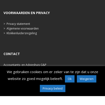
VOORWAARDEN EN PRIVACY
>
Privacy statement
>
Algemene voorwaarden
>
Klokkenluidersregeling
CONTACT
Accountants- en Advieshuis G&P
Ooststraat 47b
We gebruiken cookies om er zeker van te zijn dat u onze
4421 EA Kapelle
website zo goed mogelijk beleeft.
Ok
Weigeren
tel. 0113 348 786
e-mail: info@ahgp.nl
Privacy beleid
www.ahgp.nl