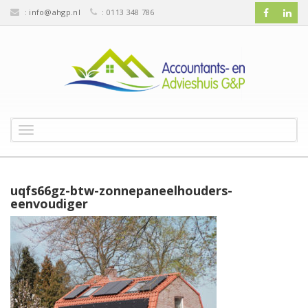
:
info@ahgp.nl
: 0113 348 786
T
o
g
g
l
uqfs66gz-btw-zonnepaneelhouders-
e
eenvoudiger
n
a
v
i
g
a
t