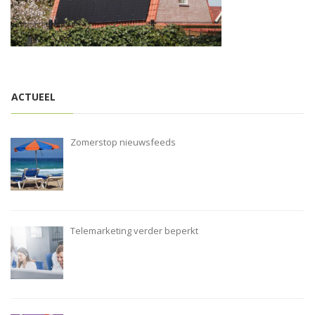
i
o
n
ACTUEEL
Zomerstop nieuwsfeeds
Telemarketing verder beperkt