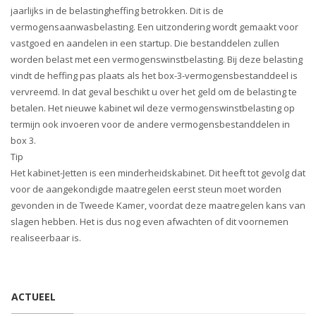
i
jaarlijks in de belastingheffing betrokken. Dit is de
o
vermogensaanwasbelasting. Een uitzondering wordt gemaakt voor
n
vastgoed en aandelen in een startup. Die bestanddelen zullen
worden belast met een vermogenswinstbelasting. Bij deze belasting
vindt de heffing pas plaats als het box-3-vermogensbestanddeel is
vervreemd. In dat geval beschikt u over het geld om de belasting te
betalen. Het nieuwe kabinet wil deze vermogenswinstbelasting op
termijn ook invoeren voor de andere vermogensbestanddelen in
box 3.
Tip
Het kabinet-Jetten is een minderheidskabinet. Dit heeft tot gevolg dat
voor de aangekondigde maatregelen eerst steun moet worden
gevonden in de Tweede Kamer, voordat deze maatregelen kans van
slagen hebben. Het is dus nog even afwachten of dit voornemen
realiseerbaar is.
ACTUEEL