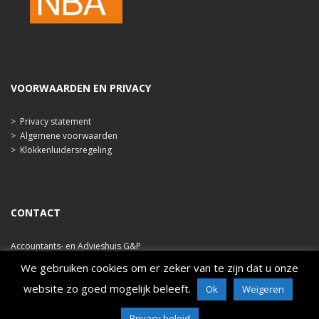
VOORWAARDEN EN PRIVACY
>
Privacy statement
>
Algemene voorwaarden
>
Klokkenluidersregeling
CONTACT
Accountants- en Advieshuis G&P
Ooststraat 47b
We gebruiken cookies om er zeker van te zijn dat u onze
4421 EA Kapelle
website zo goed mogelijk beleeft.
Ok
Weigeren
tel. 0113 348 786
e-mail: info@ahgp.nl
www.ahgp.nl
Privacy beleid