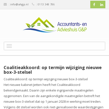
:
info@ahgp.nl
: 0113 348 786
T
o
g
g
l
Coalitieakkoord: op termijn wijziging nieuwe
e
box-3-stelsel
n
Coalitieakkoord: op termijn wijziging nieuwe box-3-stelsel
a
Het nieuwe kabinet-Jetten heeft het Coalitieakkoord
v
bekendgemaakt. Daarin zijn enkele ingrijpende maatregelen
i
g
opgenomen. Een van de aangekondigde maatregelen betreft het
a
nieuwe box-3-stelsel dat op 1 januari 2028 in werking moet treden.
t
Volgens dit stelsel worden ook niet-gerealiseerde waardestijgingen