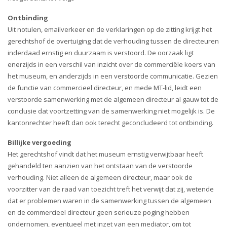
i
o
Ontbinding
n
Uit notulen, emailverkeer en de verklaringen op de zitting krijgt het
gerechtshof de overtuiging dat de verhouding tussen de directeuren
inderdaad ernstig en duurzaam is verstoord. De oorzaak ligt
enerzijds in een verschil van inzicht over de commerciële koers van
het museum, en anderzijds in een verstoorde communicatie. Gezien
de functie van commercieel directeur, en mede MT-lid, leidt een
verstoorde samenwerking met de algemeen directeur al gauw tot de
conclusie dat voortzetting van de samenwerking niet mogelijk is. De
kantonrechter heeft dan ook terecht geconcludeerd tot ontbinding.
Billijke vergoeding
Het gerechtshof vindt dat het museum ernstig verwijtbaar heeft
gehandeld ten aanzien van het ontstaan van de verstoorde
verhouding. Niet alleen de algemeen directeur, maar ook de
voorzitter van de raad van toezicht treft het verwijt dat zij, wetende
dat er problemen waren in de samenwerking tussen de algemeen
en de commercieel directeur geen serieuze poging hebben
ondernomen, eventueel met inzet van een mediator, om tot