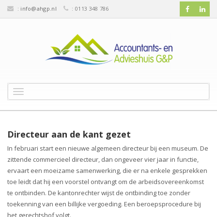
:
info@ahgp.nl
: 0113 348 786
T
o
g
g
l
Directeur aan de kant gezet
e
In februari start een nieuwe algemeen directeur bij een museum. De
n
zittende commercieel directeur, dan ongeveer vier jaar in functie,
a
v
ervaart een moeizame samenwerking, die er na enkele gesprekken
i
toe leidt dat hij een voorstel ontvangt om de arbeidsovereenkomst
g
te ontbinden. De kantonrechter wijst de ontbinding toe zonder
a
toekenning van een billijke vergoeding. Een beroepsprocedure bij
t
het gerechtshof volgt.