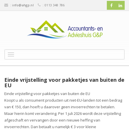
:
info@ahgp.nl
: 0113 348 786
T
o
g
g
l
Einde vrijstelling voor pakketjes van buiten de
e
EU
n
Einde vrijstelling voor pakketjes van buiten de EU
a
Koopt u als consument producten uit niet-EU-landen tot een bedrag
v
van € 150, dan hoeft u daarover geen invoerrechten te betalen.
i
g
Maar hierin komt verandering. Per 1 juli 2026 wordt deze vrijstelling
a
afgeschaft en vervangen door een nieuwe heffing van
t
invoerrechten. Dan betaalt u namelijk € 3 voor kleine