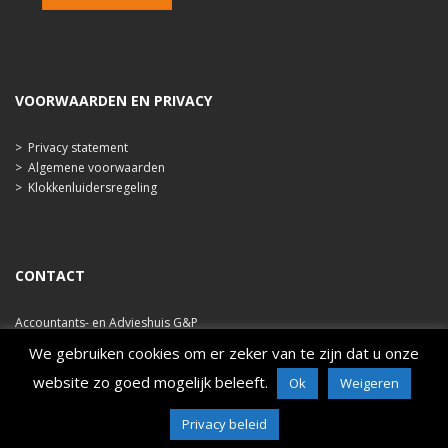
VOORWAARDEN EN PRIVACY
>
Privacy statement
>
Algemene voorwaarden
>
Klokkenluidersregeling
CONTACT
Accountants- en Advieshuis G&P
Ooststraat 47b
We gebruiken cookies om er zeker van te zijn dat u onze
4421 EA Kapelle
website zo goed mogelijk beleeft.
Ok
Weigeren
tel. 0113 348 786
e-mail: info@ahgp.nl
www.ahgp.nl
Privacy beleid