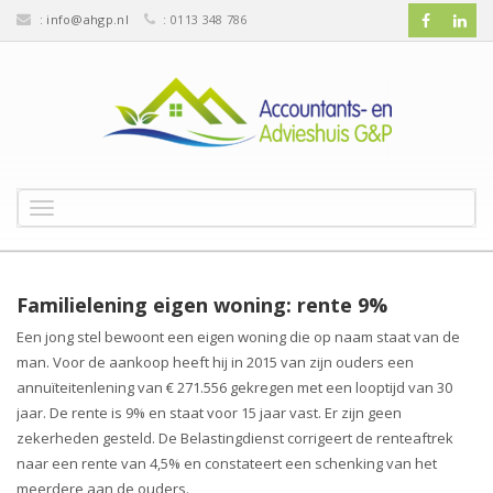
:
info@ahgp.nl
: 0113 348 786
T
o
g
g
l
Familielening eigen woning: rente 9%
e
Een jong stel bewoont een eigen woning die op naam staat van de
n
man. Voor de aankoop heeft hij in 2015 van zijn ouders een
a
v
annuïteitenlening van € 271.556 gekregen met een looptijd van 30
i
jaar. De rente is 9% en staat voor 15 jaar vast. Er zijn geen
g
zekerheden gesteld. De Belastingdienst corrigeert de renteaftrek
a
naar een rente van 4,5% en constateert een schenking van het
t
meerdere aan de ouders.