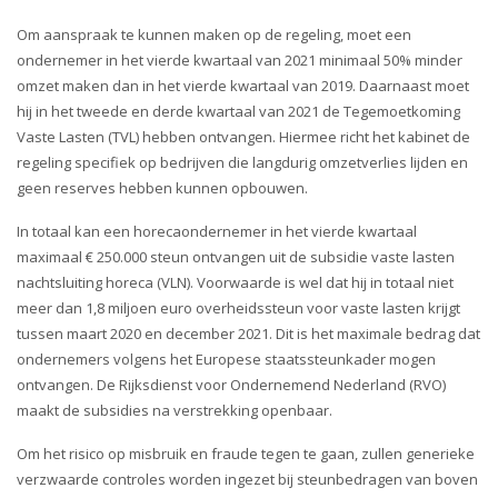
i
o
Om aanspraak te kunnen maken op de regeling, moet een
n
ondernemer in het vierde kwartaal van 2021 minimaal 50% minder
omzet maken dan in het vierde kwartaal van 2019. Daarnaast moet
hij in het tweede en derde kwartaal van 2021 de Tegemoetkoming
Vaste Lasten (TVL) hebben ontvangen. Hiermee richt het kabinet de
regeling specifiek op bedrijven die langdurig omzetverlies lijden en
geen reserves hebben kunnen opbouwen.
In totaal kan een horecaondernemer in het vierde kwartaal
maximaal € 250.000 steun ontvangen uit de subsidie vaste lasten
nachtsluiting horeca (VLN). Voorwaarde is wel dat hij in totaal niet
meer dan 1,8 miljoen euro overheidssteun voor vaste lasten krijgt
tussen maart 2020 en december 2021. Dit is het maximale bedrag dat
ondernemers volgens het Europese staatssteunkader mogen
ontvangen. De Rijksdienst voor Ondernemend Nederland (RVO)
maakt de subsidies na verstrekking openbaar.
Om het risico op misbruik en fraude tegen te gaan, zullen generieke
verzwaarde controles worden ingezet bij steunbedragen van boven