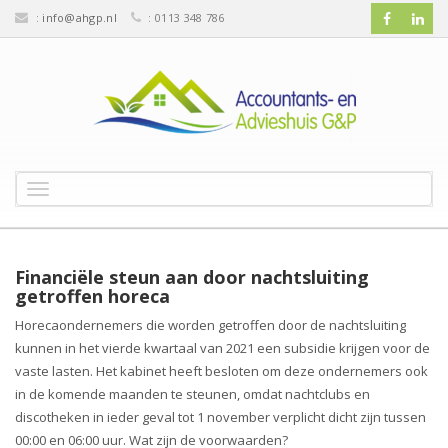
:
info@ahgp.nl
: 0113 348 786
T
o
g
g
l
Financiële steun aan door nachtsluiting
e
getroffen horeca
n
Horecaondernemers die worden getroffen door de nachtsluiting
a
kunnen in het vierde kwartaal van 2021 een subsidie krijgen voor de
v
vaste lasten. Het kabinet heeft besloten om deze ondernemers ook
i
g
in de komende maanden te steunen, omdat nachtclubs en
a
discotheken in ieder geval tot 1 november verplicht dicht zijn tussen
t
00:00 en 06:00 uur. Wat zijn de voorwaarden?