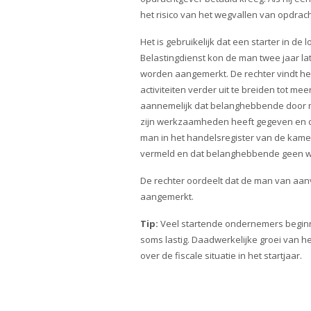
het risico van het wegvallen van opdra
Het is gebruikelijk dat een starter in d
Belastingdienst kon de man twee jaar l
worden aangemerkt. De rechter vindt het
activiteiten verder uit te breiden tot me
aannemelijk dat belanghebbende door 
zijn werkzaamheden heeft gegeven en da
man in het handelsregister van de kame
vermeld en dat belanghebbende geen web
De rechter oordeelt dat de man van aan
aangemerkt.
Tip:
Veel startende ondernemers beginne
soms lastig. Daadwerkelijke groei van het
over de fiscale situatie in het startjaar.