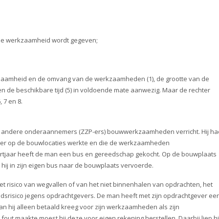
 de werkzaamheid wordt gegeven;
urzaamheid en de omvang van de werkzaamheden (1), de grootte van de
 en de beschikbare tijd (5) in voldoende mate aanwezig. Maar de rechter
 7 en 8.
et andere onderaannemers (ZZP-ers) bouwwerkzaamheden verricht. Hij ha
P-er op de bouwlocaties werkte en die de werkzaamheden
tartjaar heeft de man een bus en gereedschap gekocht. Op de bouwplaats
t hij in zijn eigen bus naar de bouwplaats vervoerde.
t risico van wegvallen of van het niet binnenhalen van opdrachten, het
idsrisico jegens opdrachtgevers. De man heeft met zijn opdrachtgever ee
n hij alleen betaald kreeg voor zijn werkzaamheden als zijn
 fout maakte moest hij deze voor eigen rekening herstellen. Daarbij liep hi