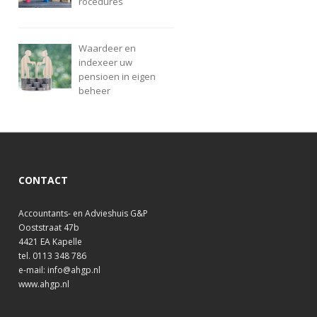
rocedures
Waardeer en
indexeer uw
pensioen in eigen
beheer
CONTACT
Accountants- en Advieshuis G&P
Ooststraat 47b
4421 EA Kapelle
tel. 0113 348 786
e-mail: info@ahgp.nl
www.ahgp.nl