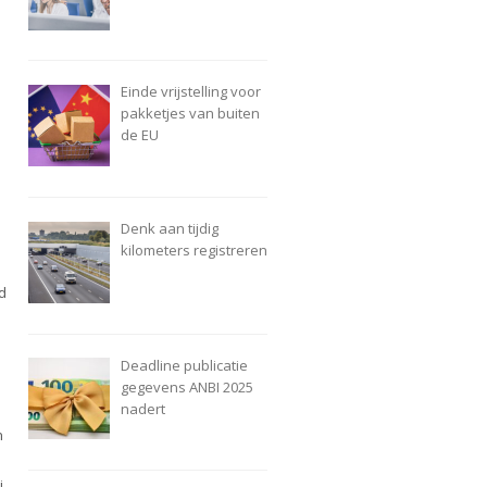
Einde vrijstelling voor
pakketjes van buiten
de EU
Denk aan tijdig
kilometers registreren
d
Deadline publicatie
gegevens ANBI 2025
nadert
n
j