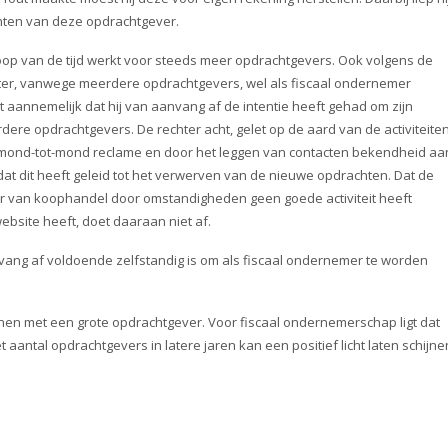
chten van deze opdrachtgever.
e loop van de tijd werkt voor steeds meer opdrachtgevers. Ook volgens de
ater, vanwege meerdere opdrachtgevers, wel als fiscaal ondernemer
 aannemelijk dat hij van aanvang af de intentie heeft gehad om zijn
erdere opdrachtgevers. De rechter acht, gelet op de aard van de activiteiten
mond-tot-mond reclame en door het leggen van contacten bekendheid aa
t dit heeft geleid tot het verwerven van de nieuwe opdrachten. Dat de
r van koophandel door omstandigheden geen goede activiteit heeft
site heeft, doet daaraan niet af.
vang af voldoende zelfstandig is om als fiscaal ondernemer te worden
n met een grote opdrachtgever. Voor fiscaal ondernemerschap ligt dat
 aantal opdrachtgevers in latere jaren kan een positief licht laten schijne