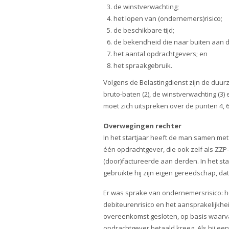
de winstverwachting;
het lopen van (ondernemers)risico;
de beschikbare tijd;
de bekendheid die naar buiten aan
het aantal opdrachtgevers; en
het spraakgebruik.
Volgens de Belastingdienst zijn de du
bruto-baten (2), de winstverwachting (3)
moet zich uitspreken over de punten 4, 6,
Overwegingen rechter
In het startjaar heeft de man samen m
één opdrachtgever, die ook zelf als ZZ
(door)factureerde aan derden. In het s
gebruikte hij zijn eigen gereedschap, da
Er was sprake van ondernemersrisico: he
debiteurenrisico en het aansprakelijkhe
overeenkomst gesloten, op basis waarva
opdrachtgever betaald kreeg. Als hij een