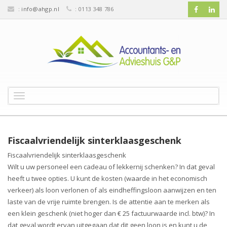
:
info@ahgp.nl
: 0113 348 786
T
o
g
g
l
Fiscaalvriendelijk sinterklaasgeschenk
e
Fiscaalvriendelijk sinterklaasgeschenk
n
Wilt u uw personeel een cadeau of lekkernij schenken? In dat geval
a
v
heeft u twee opties. U kunt de kosten (waarde in het economisch
i
verkeer) als loon verlonen of als eindheffingsloon aanwijzen en ten
g
laste van de vrije ruimte brengen. Is de attentie aan te merken als
a
een klein geschenk (niet hoger dan € 25 factuurwaarde incl. btw)? In
t
dat geval wordt ervan uitgegaan dat dit geen loon is en kunt u de