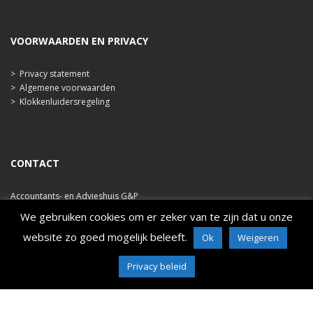
VOORWAARDEN EN PRIVACY
>
Privacy statement
>
Algemene voorwaarden
>
Klokkenluidersregeling
CONTACT
Accountants- en Advieshuis G&P
Ooststraat 47b
We gebruiken cookies om er zeker van te zijn dat u onze
4421 EA Kapelle
website zo goed mogelijk beleeft.
Ok
Weigeren
tel. 0113 348 786
e-mail: info@ahgp.nl
Privacy beleid
www.ahgp.nl