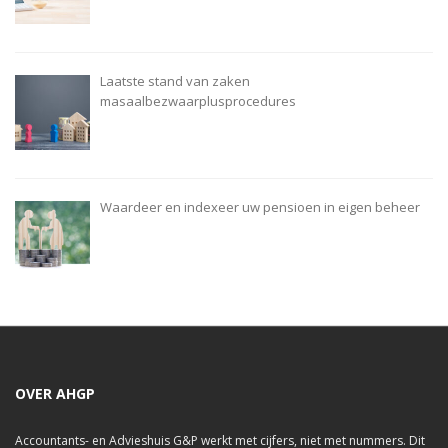
Laatste stand van zaken
masaalbezwaarplusprocedures
Waardeer en indexeer uw pensioen in eigen beheer
OVER AHGP
Accountants- en Advieshuis G&P werkt met cijfers, niet met nummers. Dit