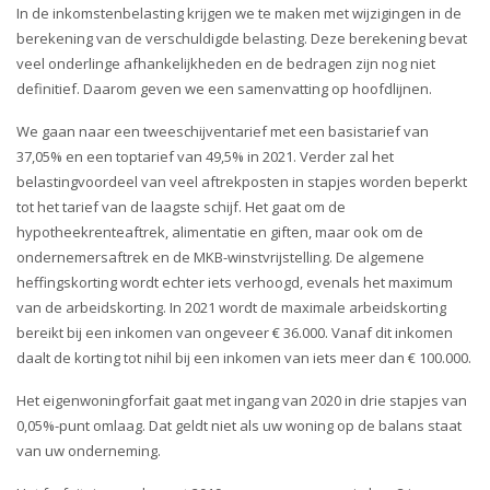
i
In de inkomstenbelasting krijgen we te maken met wijzigingen in de
o
berekening van de verschuldigde belasting. Deze berekening bevat
n
veel onderlinge afhankelijkheden en de bedragen zijn nog niet
definitief. Daarom geven we een samenvatting op hoofdlijnen.
We gaan naar een tweeschijventarief met een basistarief van
37,05% en een toptarief van 49,5% in 2021. Verder zal het
belastingvoordeel van veel aftrekposten in stapjes worden beperkt
tot het tarief van de laagste schijf. Het gaat om de
hypotheekrenteaftrek, alimentatie en giften, maar ook om de
ondernemersaftrek en de MKB-winstvrijstelling. De algemene
heffingskorting wordt echter iets verhoogd, evenals het maximum
van de arbeidskorting. In 2021 wordt de maximale arbeidskorting
bereikt bij een inkomen van ongeveer € 36.000. Vanaf dit inkomen
daalt de korting tot nihil bij een inkomen van iets meer dan € 100.000.
Het eigenwoningforfait gaat met ingang van 2020 in drie stapjes van
0,05%-punt omlaag. Dat geldt niet als uw woning op de balans staat
van uw onderneming.