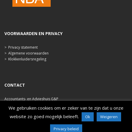
VOORWAARDEN EN PRIVACY
>
Privacy statement
>
Algemene voorwaarden
>
Klokkenluidersregeling
CONTACT
Accountants- en Advieshuis G&P
Ooststraat 47b
We gebruiken cookies om er zeker van te zijn dat u onze
4421 EA Kapelle
website zo goed mogelijk beleeft.
Ok
Weigeren
tel. 0113 348 786
e-mail: info@ahgp.nl
www.ahgp.nl
Privacy beleid