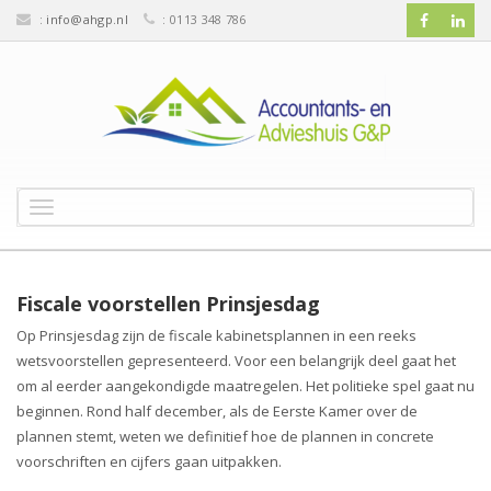
:
info@ahgp.nl
: 0113 348 786
T
o
g
g
l
Fiscale voorstellen Prinsjesdag
e
Op Prinsjesdag zijn de fiscale kabinetsplannen in een reeks
n
wetsvoorstellen gepresenteerd. Voor een belangrijk deel gaat het
a
v
om al eerder aangekondigde maatregelen. Het politieke spel gaat nu
i
beginnen. Rond half december, als de Eerste Kamer over de
g
plannen stemt, weten we definitief hoe de plannen in concrete
a
voorschriften en cijfers gaan uitpakken.
t