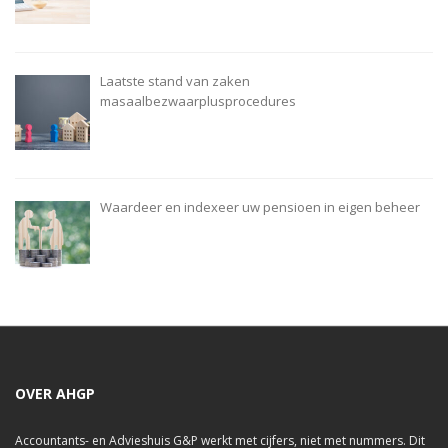
Laatste stand van zaken
masaalbezwaarplusprocedures
Waardeer en indexeer uw pensioen in eigen beheer
OVER AHGP
Accountants- en Advieshuis G&P werkt met cijfers, niet met nummers. Dit