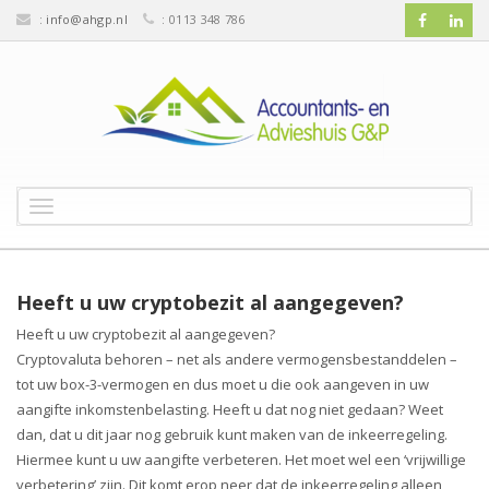
:
info@ahgp.nl
: 0113 348 786
T
o
g
g
l
Heeft u uw cryptobezit al aangegeven?
e
Heeft u uw cryptobezit al aangegeven?
n
Cryptovaluta behoren – net als andere vermogensbestanddelen –
a
v
tot uw box-3-vermogen en dus moet u die ook aangeven in uw
i
aangifte inkomstenbelasting. Heeft u dat nog niet gedaan? Weet
g
dan, dat u dit jaar nog gebruik kunt maken van de inkeerregeling.
a
Hiermee kunt u uw aangifte verbeteren. Het moet wel een ‘vrijwillige
t
verbetering’ zijn. Dit komt erop neer dat de inkeerregeling alleen