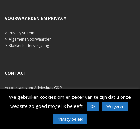
VOORWAARDEN EN PRIVACY
>
Privacy statement
>
Algemene voorwaarden
>
Klokkenluidersregeling
CONTACT
Accountants- en Advieshuis G&P
Ooststraat 47b
We gebruiken cookies om er zeker van te zijn dat u onze
4421 EA Kapelle
website zo goed mogelijk beleeft.
Ok
Weigeren
tel. 0113 348 786
e-mail: info@ahgp.nl
Privacy beleid
www.ahgp.nl