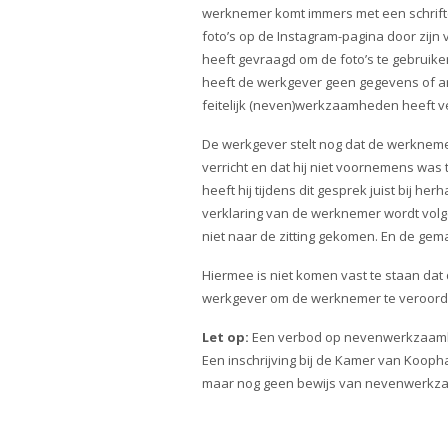
werknemer komt immers met een schrifteli
foto’s op de Instagram-pagina door zij
heeft gevraagd om de foto’s te gebruiken
heeft de werkgever geen gegevens of a
feitelijk (neven)werkzaamheden heeft ver
De werkgever stelt nog dat de werknem
verricht en dat hij niet voornemens w
heeft hij tijdens dit gesprek juist bij
verklaring van de werknemer wordt volg
niet naar de zitting gekomen. En de gem
Hiermee is niet komen vast te staan d
werkgever om de werknemer te veroordel
Let op:
Een verbod op nevenwerkzaamhe
Een inschrijving bij de Kamer van Koopha
maar nog geen bewijs van nevenwerkz