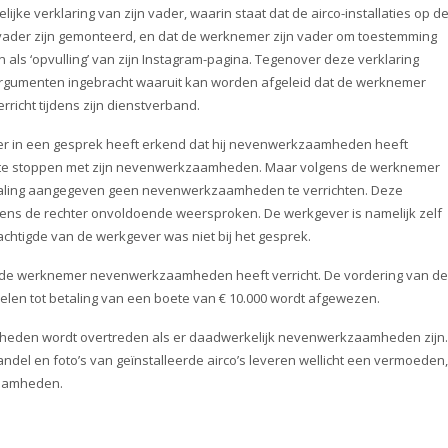
jke verklaring van zijn vader, waarin staat dat de airco-installaties op d
n vader zijn gemonteerd, en dat de werknemer zijn vader om toestemming
 als ‘opvulling’ van zijn Instagram-pagina. Tegenover deze verklaring
rgumenten ingebracht waaruit kan worden afgeleid dat de werknemer
richt tijdens zijn dienstverband.
er in een gesprek heeft erkend dat hij nevenwerkzaamheden heeft
as te stoppen met zijn nevenwerkzaamheden. Maar volgens de werknemer
 herhaling aangegeven geen nevenwerkzaamheden te verrichten. Deze
ens de rechter onvoldoende weersproken. De werkgever is namelijk zelf
achtigde van de werkgever was niet bij het gesprek.
at de werknemer nevenwerkzaamheden heeft verricht. De vordering van de
en tot betaling van een boete van € 10.000 wordt afgewezen.
den wordt overtreden als er daadwerkelijk nevenwerkzaamheden zijn.
ndel en foto’s van geïnstalleerde airco’s leveren wellicht een vermoeden,
aamheden.