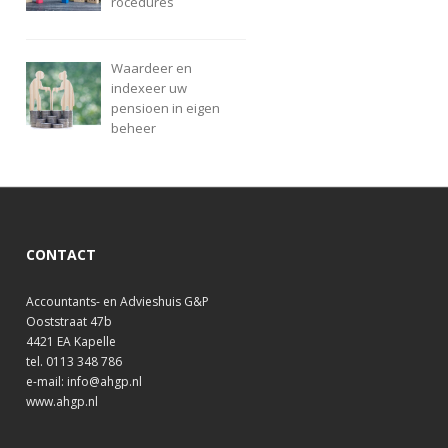
rocedures
Waardeer en
indexeer uw
pensioen in eigen
beheer
CONTACT
Accountants- en Advieshuis G&P
Ooststraat 47b
4421 EA Kapelle
tel. 0113 348 786
e-mail: info@ahgp.nl
www.ahgp.nl