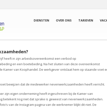
DIENSTEN
OVER ONS
TARIEVEN
VAC
rkzaamheden?
ijf heeft in zijn arbeidsovereenkomst een verbod op
beding en een boetebeding. Na het sluiten van deze overeenkomst
ij de Kamer van Koophandel. De werkgever ontslaat hem op staande voet e
 moet bewijzen dat de medewerker nevenwerkzaamheden heeft verricht.
er zijn eigen onderneming heeft ingeschreven bij de Kamer van
ing betekent nog niet dat sprake is geweest van nevenwerkzaamheden.
oto’s van de Instagram-pagina van de werknemer blijkt dit niet. De