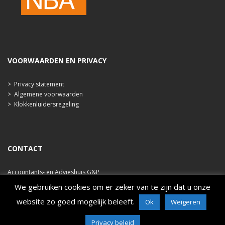
VOORWAARDEN EN PRIVACY
>
Privacy statement
>
Algemene voorwaarden
>
Klokkenluidersregeling
CONTACT
Accountants- en Advieshuis G&P
Ooststraat 47b
We gebruiken cookies om er zeker van te zijn dat u onze
4421 EA Kapelle
website zo goed mogelijk beleeft.
Ok
Weigeren
tel. 0113 348 786
e-mail: info@ahgp.nl
Privacy beleid
www.ahgp.nl