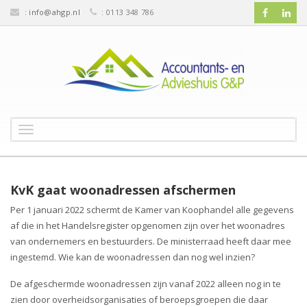
:
info@ahgp.nl
: 0113 348 786
T
o
g
g
l
KvK gaat woonadressen afschermen
e
Per 1 januari 2022 schermt de Kamer van Koophandel alle gegevens
n
af die in het Handelsregister opgenomen zijn over het woonadres
a
v
van ondernemers en bestuurders. De ministerraad heeft daar mee
i
ingestemd. Wie kan de woonadressen dan nog wel inzien?
g
a
De afgeschermde woonadressen zijn vanaf 2022 alleen nog in te
t
zien door overheidsorganisaties of beroepsgroepen die daar