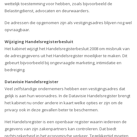
i
wettelijk toestemming voor hebben, zoals bijvoorbeeld de
o
Belastingdienst, advocaten en deurwaarders.
n
De adressen die opgenomen zijn als vestigingsadres blijven nog wel
opvraagbaar.
Wijziging Handelsregisterbesluit
Het kabinet wijzigt het Handelsregisterbesluit 2008 om misbruik van
de adresgegevens uit het Handelsregister moeilijker te maken. Dit
gebeurt bijvoorbeeld bij ongevraagde marketing, intimidatie en
bedreiging.
Datavisie Handelsregister
Veel zelfstandige ondernemers hebben een vestigingsadres dat
gelijk is aan hun woonadres. In de Datavisie Handelsregister brengt
het kabinet nu onder andere in kaart welke opties er zijn om de
privacy ook in deze gevallen beter te beschermen.
Het Handelsregister is een openbaar register waarin iedereen de
gegevens van zijn zakenpartners kan controleren. Dat biedt
rechtszekerheid in het economische verkeer. Tegelijkertijd moeten