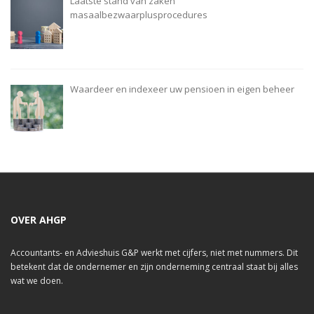
Laatste stand van zaken
masaalbezwaarplusprocedures
Waardeer en indexeer uw pensioen in eigen beheer
OVER AHGP
Accountants- en Advieshuis G&P werkt met cijfers, niet met nummers. Dit
betekent dat de ondernemer en zijn onderneming centraal staat bij alles
wat we doen.