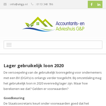
:
info@ahgp.nl
: 0113 348 786
T
o
g
g
l
Lager gebruikelijk loon 2020
e
De versoepeling van de gebruikelijk loonregeling voor ondernemers
n
met een BV (DGA’s) is onlangs verder toegelicht. Bij omzetdaling mag
a
v
het gebruikelijk loon in 2020 evenredig lager zijn. Maar hoe
i
berekenen we dat? Gelden er voorwaarden?
g
a
Goedkeuring
t
De Staatssecretaris keurt onder voorwaarden goed dat het