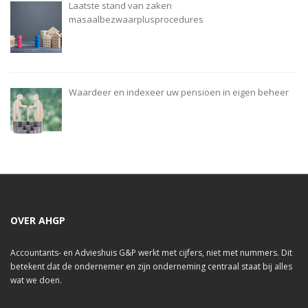
Laatste stand van zaken
masaalbezwaarplusprocedures
Waardeer en indexeer uw pensioen in eigen beheer
OVER AHGP
Accountants- en Advieshuis G&P werkt met cijfers, niet met nummers. Dit
betekent dat de ondernemer en zijn onderneming centraal staat bij alles
wat we doen.