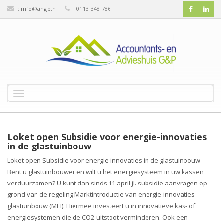
:
info@ahgp.nl
: 0113 348 786
T
o
g
g
l
Loket open Subsidie voor energie-innovaties
e
in de glastuinbouw
n
Loket open Subsidie voor energie-innovaties in de glastuinbouw
a
Bent u glastuinbouwer en wilt u het energiesysteem in uw kassen
v
verduurzamen? U kunt dan sinds 11 april jl. subsidie aanvragen op
i
g
grond van de regeling Marktintroductie van energie-innovaties
a
glastuinbouw (MEI). Hiermee investeert u in innovatieve kas- of
t
energiesystemen die de CO2-uitstoot verminderen. Ook een