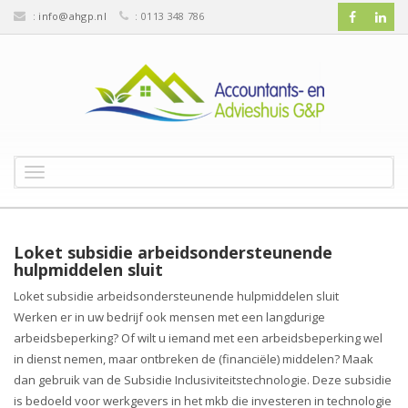
:
info@ahgp.nl
: 0113 348 786
T
o
g
g
l
Loket subsidie arbeidsondersteunende
e
hulpmiddelen sluit
n
Loket subsidie arbeidsondersteunende hulpmiddelen sluit
a
Werken er in uw bedrijf ook mensen met een langdurige
v
arbeidsbeperking? Of wilt u iemand met een arbeidsbeperking wel
i
g
in dienst nemen, maar ontbreken de (financiële) middelen? Maak
a
dan gebruik van de Subsidie Inclusiviteitstechnologie. Deze subsidie
t
is bedoeld voor werkgevers in het mkb die investeren in technologie