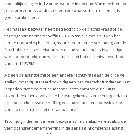
i
moet altijd tijdig en individueel worden ingediend. Van meeliften op
o
proefprocedures zonder zelf een bezwaarschift in te dienen, is
n
geen sprake meer.
Het massaal bezwaar heeft betrekking op de (rechts)vraag of de
vermogensrendementsheffing 2017 in strijd is met art. 1 van het
Eerste Protocol bij het EVRM, maar zonder dat de schending van de
“fair balance” op het niveau van de individuele belastingplichtige
wordt beoordeeld, dan wel in strijd is met het discriminatieverbod
van art. 14 EVRM.
Als een belastingplichtige een andere rechtsvraag aan de orde wil
stellen, moet hij uiteraard ook tijdig een bezwaarschrift indienen. Dat
loopt dan niet mee met de massaal bezwaarprocedure. Dit is
bijvoorbeeld het geval als de belastingplichtige van mening is dat in
zijn specifieke geval de heffing een individuele en excessieve last
vormt die in strijd is met de ‘fair balance’.
Tip:
Tijdig indienen van een bezwaarschrift is altijd vereist als u de
vermogensrendementsheffing in de aanslag inkomstenbelasting