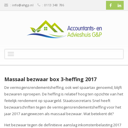
:
info@ahgp.nl
: 0113 348 786
T
o
g
g
l
Massaal bezwaar box 3-heffing 2017
e
De vermogensrendementsheffing, ook wel spaartax genoemd, blijft
n
bezwaren oproepen. De heffing is relatief hoog ten opzichte van het
a
v
feitelijk rendement op spaargeld. Staatssecretaris Snel heeft
i
bezwaarschriften tegen de vermogensrendementsheffing voor het
g
jaar 2017 aangewezen als massaal bezwaar. Wat betekent dit?
a
t
Het bezwaar tegen de definitieve aanslag inkomstenbelasting 2017