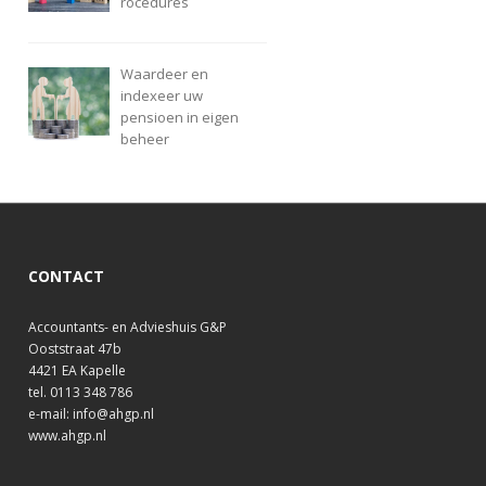
rocedures
Waardeer en
indexeer uw
pensioen in eigen
beheer
CONTACT
Accountants- en Advieshuis G&P
Ooststraat 47b
4421 EA Kapelle
tel. 0113 348 786
e-mail: info@ahgp.nl
www.ahgp.nl