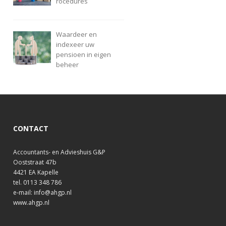
rocedures
Waardeer en
indexeer uw
pensioen in eigen
beheer
CONTACT
Accountants- en Advieshuis G&P
Ooststraat 47b
4421 EA Kapelle
tel. 0113 348 786
e-mail: info@ahgp.nl
www.ahgp.nl