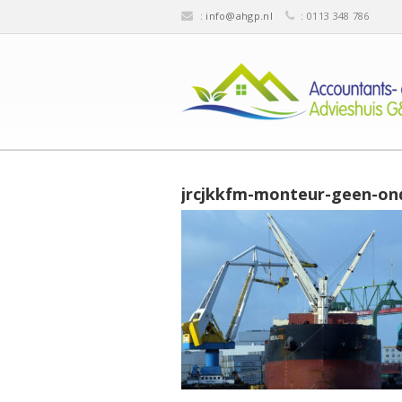
:
info@ahgp.nl
: 0113 348 786
jrcjkkfm-monteur-geen-o