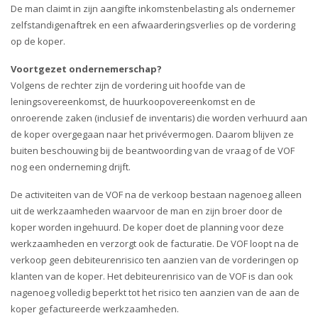
i
De man claimt in zijn aangifte inkomstenbelasting als ondernemer
o
zelfstandigenaftrek en een afwaarderingsverlies op de vordering
n
op de koper.
Voortgezet ondernemerschap?
Volgens de rechter zijn de vordering uit hoofde van de
leningsovereenkomst, de huurkoopovereenkomst en de
onroerende zaken (inclusief de inventaris) die worden verhuurd aan
de koper overgegaan naar het privévermogen. Daarom blijven ze
buiten beschouwing bij de beantwoording van de vraag of de VOF
nog een onderneming drijft.
De activiteiten van de VOF na de verkoop bestaan nagenoeg alleen
uit de werkzaamheden waarvoor de man en zijn broer door de
koper worden ingehuurd. De koper doet de planning voor deze
werkzaamheden en verzorgt ook de facturatie. De VOF loopt na de
verkoop geen debiteurenrisico ten aanzien van de vorderingen op
klanten van de koper. Het debiteurenrisico van de VOF is dan ook
nagenoeg volledig beperkt tot het risico ten aanzien van de aan de
koper gefactureerde werkzaamheden.