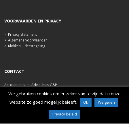
VOORWAARDEN EN PRIVACY
>
Privacy statement
>
Algemene voorwaarden
>
Klokkenluidersregeling
CONTACT
Accountants- en Advieshuis G&P
Ooststraat 47b
We gebruiken cookies om er zeker van te zijn dat u onze
4421 EA Kapelle
website zo goed mogelijk beleeft.
Ok
Weigeren
tel. 0113 348 786
e-mail: info@ahgp.nl
www.ahgp.nl
Privacy beleid