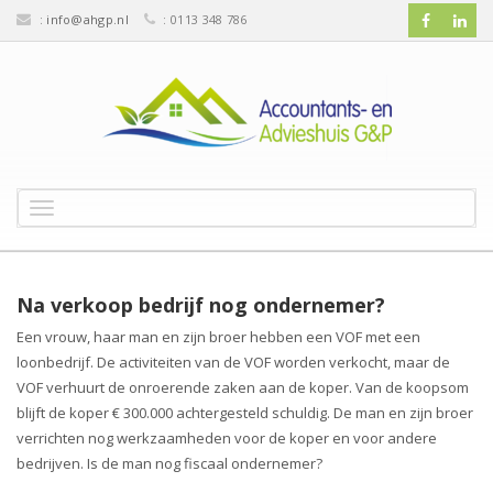
:
info@ahgp.nl
: 0113 348 786
T
o
g
g
l
Na verkoop bedrijf nog ondernemer?
e
Een vrouw, haar man en zijn broer hebben een VOF met een
n
loonbedrijf. De activiteiten van de VOF worden verkocht, maar de
a
v
VOF verhuurt de onroerende zaken aan de koper. Van de koopsom
i
blijft de koper € 300.000 achtergesteld schuldig. De man en zijn broer
g
verrichten nog werkzaamheden voor de koper en voor andere
a
bedrijven. Is de man nog fiscaal ondernemer?
t