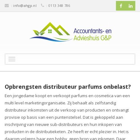
:
info@ahgp.nl
: 0113 348 786
T
o
g
g
l
Opbrengsten distributeur parfums onbelast?
e
Een jongedame koopt en verkoopt parfums en cosmetica van een
n
multi level marketingorganisatie. Zij behaalt als zelfstandig
a
v
distributeur inkomsten uit de verkoop van producten en ontvangt
i
provisie op basis van een puntenstelsel. Dat is gekoppeld aan
g
inschrijving van nieuwe sub-distributeurs en hun inkopen van
a
producten in de distributieketen. Ze heeft er echt plezier in. Het is
t
daarom volgens haar een hobby, geen bron van inkomen. Daar