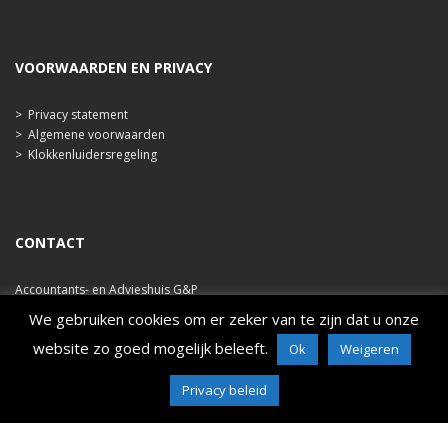
VOORWAARDEN EN PRIVACY
>
Privacy statement
>
Algemene voorwaarden
>
Klokkenluidersregeling
CONTACT
Accountants- en Advieshuis G&P
Ooststraat 47b
We gebruiken cookies om er zeker van te zijn dat u onze
4421 EA Kapelle
website zo goed mogelijk beleeft.
Ok
Weigeren
tel. 0113 348 786
e-mail: info@ahgp.nl
Privacy beleid
www.ahgp.nl