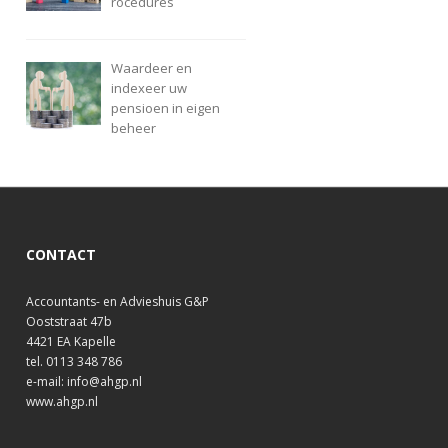
rocedures
Waardeer en
indexeer uw
pensioen in eigen
beheer
CONTACT
Accountants- en Advieshuis G&P
Ooststraat 47b
4421 EA Kapelle
tel. 0113 348 786
e-mail: info@ahgp.nl
www.ahgp.nl