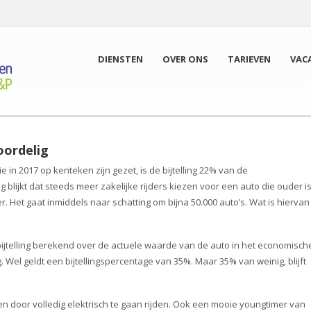
DIENSTEN
OVER ONS
TARIEVEN
VAC
oordelig
e in 2017 op kenteken zijn gezet, is de bijtelling 22% van de
 blijkt dat steeds meer zakelijke rijders kiezen voor een auto die ouder i
 Het gaat inmiddels naar schatting om bijna 50.000 auto’s. Wat is hiervan
bijtelling berekend over de actuele waarde van de auto in het economisch
. Wel geldt een bijtellingspercentage van 35%. Maar 35% van weinig, blijft
leen door volledig elektrisch te gaan rijden. Ook een mooie youngtimer van