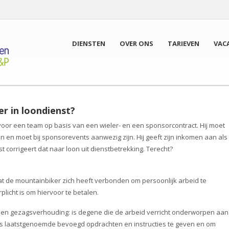
DIENSTEN
OVER ONS
TARIEVEN
VAC
r in loondienst?
voor een team op basis van een wieler- en een sponsorcontract. Hij moet
n moet bij sponsorevents aanwezig zijn. Hij geeft zijn inkomen aan als
t corrigeert dat naar loon uit dienstbetrekking. Terecht?
dat de mountainbiker zich heeft verbonden om persoonlijk arbeid te
plicht is om hiervoor te betalen.
 een gezagsverhouding: is degene die de arbeid verricht onderworpen aan
is laatstgenoemde bevoegd opdrachten en instructies te geven en om