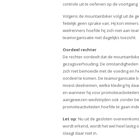
controle uit te oefenen op de voortgang 
Volgens de mountainbiker volgt uit de
feitelijk geen sprake van. Hij kon immer
wielrenners hoefde hij zich niet aan te
teamorganisatie niet dagelijks toezicht.
Oordeel rechter
De rechter oordeelt dat de mountainbike
gezagsverhouding. De omstandigheden d
zich niet bemoeide met de voeding en h
oordeel te komen. De teamorganisatie b
moest deelnemen, welke kleding hij daarb
en wanneer hij voor promotieactiviteit
aangewezen wedstrijden ook zonder bemo
promotieactiviteiten hoefde te gaan indi
Let op:
Nu uit de gesloten overeenkoms
wordt erkend, wordt het wel heel lastig
slaagt daar niet in.