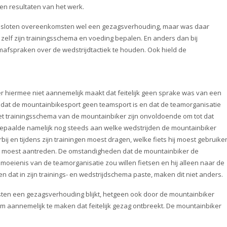
en resultaten van het werk.
 gesloten overeenkomsten wel een gezagsverhouding, maar was daar
s zelf zijn trainingsschema en voeding bepalen. En anders dan bij
amafspraken over de wedstrijdtactiek te houden. Ook hield de
r hiermee niet aannemelijk maakt dat feitelijk geen sprake was van een
at de mountainbikesport geen teamsport is en dat de teamorganisatie
et trainingsschema van de mountainbiker zijn onvoldoende om tot dat
epaalde namelijk nog steeds aan welke wedstrijden de mountainbiker
ij en tijdens zijn trainingen moest dragen, welke fiets hij moest gebruike
en moest aantreden. De omstandigheden dat de mountainbiker de
eienis van de teamorganisatie zou willen fietsen en hij alleen naar de
en dat in zijn trainings- en wedstrijdschema paste, maken dit niet anders.
ten een gezagsverhouding blijkt, hetgeen ook door de mountainbiker
 om aannemelijk te maken dat feitelijk gezag ontbreekt. De mountainbiker