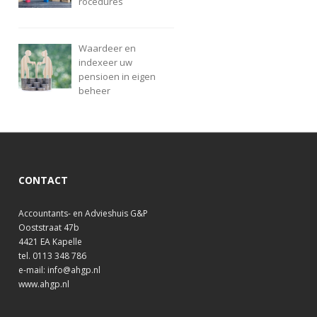
rocedures
Waardeer en
indexeer uw
pensioen in eigen
beheer
CONTACT
Accountants- en Advieshuis G&P
Ooststraat 47b
4421 EA Kapelle
tel. 0113 348 786
e-mail: info@ahgp.nl
www.ahgp.nl