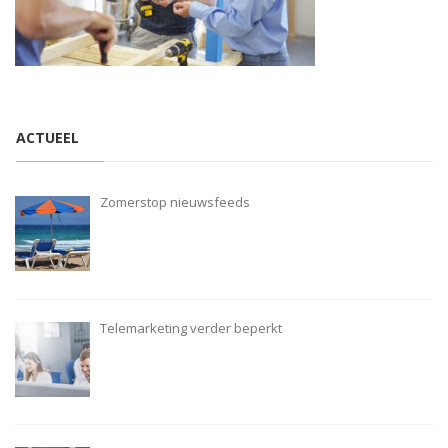
i
o
n
ACTUEEL
Zomerstop nieuwsfeeds
Telemarketing verder beperkt