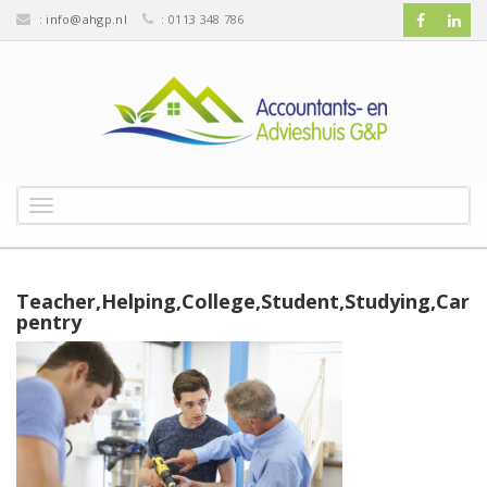
:
info@ahgp.nl
: 0113 348 786
T
o
g
g
l
Teacher,Helping,College,Student,Studying,Car
e
pentry
n
a
v
i
g
a
t