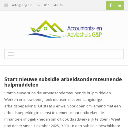
:
info@ahgp.nl
: 0113 348 786
T
o
g
g
l
Start nieuwe subsidie arbeidsondersteunende
e
hulpmiddelen
n
Start nieuwe subsidie arbeidsondersteunende hulpmiddelen
a
Werken er in uw bedrijf ook mensen met een langdurige
v
arbeidsbeperking? Of staat u er wel voor open om iemand met een
i
g
arbeidsbeperking in dienst te nemen, maar ontbreken de
a
(financiële) mogelijkheden om dit ook daadwerkelijk te doen? Weet
t
dan dat er sinds 1 oktober 2025, 9.00 uur een subsidie beschikbaar