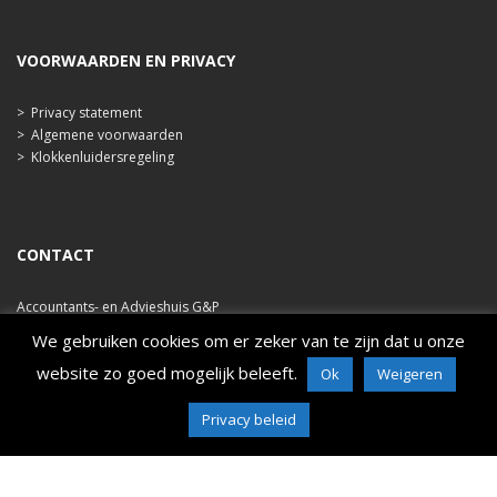
VOORWAARDEN EN PRIVACY
>
Privacy statement
>
Algemene voorwaarden
>
Klokkenluidersregeling
CONTACT
Accountants- en Advieshuis G&P
Ooststraat 47b
We gebruiken cookies om er zeker van te zijn dat u onze
4421 EA Kapelle
website zo goed mogelijk beleeft.
Ok
Weigeren
tel. 0113 348 786
e-mail: info@ahgp.nl
www.ahgp.nl
Privacy beleid