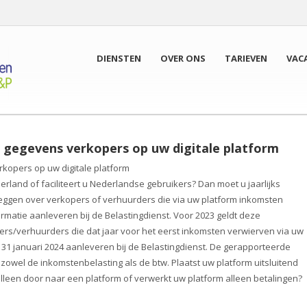
DIENSTEN
OVER ONS
TARIEVEN
VAC
n gegevens verkopers op uw digitale platform
rkopers op uw digitale platform
derland of faciliteert u Nederlandse gebruikers? Dan moet u jaarlijks
leggen over verkopers of verhuurders die via uw platform inkomsten
matie aanleveren bij de Belastingdienst. Voor 2023 geldt deze
pers/verhuurders die dat jaar voor het eerst inkomsten verwierven via uw
 31 januari 2024 aanleveren bij de Belastingdienst. De gerapporteerde
wel de inkomstenbelasting als de btw. Plaatst uw platform uitsluitend
alleen door naar een platform of verwerkt uw platform alleen betalingen?