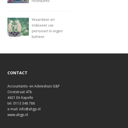
rocedures
Waardeer en
indexeer uw
pensioen in eigen
beheer
CONTACT
Accountants- en Advieshuis G&P
Ooststraat 47b
4421 EA Kapelle
tel. 0113 348 786
e-mail: info@ahgp.nl
www.ahgp.nl