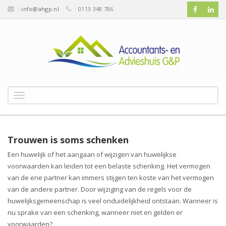
:
info@ahgp.nl
: 0113 348 786
T
o
g
g
l
Trouwen is soms schenken
e
Een huwelijk of het aangaan of wijzigen van huwelijkse
n
voorwaarden kan leiden tot een belaste schenking. Het vermogen
a
v
van de ene partner kan immers stijgen ten koste van het vermogen
i
van de andere partner. Door wijziging van de regels voor de
g
huwelijksgemeenschap is veel onduidelijkheid ontstaan. Wanneer is
a
nu sprake van een schenking, wanneer niet en gelden er
t
voorwaarden?