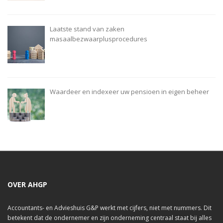
Laatste stand van zaken
masaalbezwaarplusprocedures
Waardeer en indexeer uw pensioen in eigen beheer
OVER AHGP
Accountants- en Advieshuis G&P werkt met cijfers, niet met nummers. Dit
betekent dat de ondernemer en zijn onderneming centraal staat bij alles