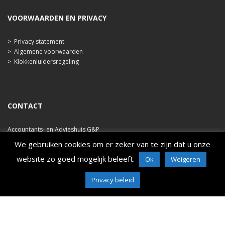
VOORWAARDEN EN PRIVACY
>
Privacy statement
>
Algemene voorwaarden
>
Klokkenluidersregeling
CONTACT
Accountants- en Advieshuis G&P
Ooststraat 47b
We gebruiken cookies om er zeker van te zijn dat u onze
4421 EA Kapelle
website zo goed mogelijk beleeft.
Ok
Weigeren
tel. 0113 348 786
e-mail: info@ahgp.nl
Privacy beleid
www.ahgp.nl