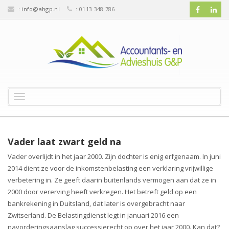
:
info@ahgp.nl
: 0113 348 786
T
o
g
g
l
Vader laat zwart geld na
e
Vader overlijdt in het jaar 2000. Zijn dochter is enig erfgenaam. In juni
n
2014 dient ze voor de inkomstenbelasting een verklaring vrijwillige
a
v
verbetering in. Ze geeft daarin buitenlands vermogen aan dat ze in
i
2000 door vererving heeft verkregen. Het betreft geld op een
g
bankrekening in Duitsland, dat later is overgebracht naar
a
Zwitserland. De Belastingdienst legt in januari 2016 een
t
navorderingsaanslag successierecht op over het jaar 2000. Kan dat?