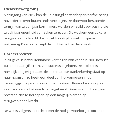
i
o
Edelweisswetgeving
n
Met ingang van 2012 kan de Belastingdienst onbeperkt erfbelasting
navorderen over buitenlands vermogen. De daarvoor bestaande
termijn van twaalf jaar kon immers worden omzeild door pas na die
twaalf jaar openheid van zaken te geven. De wet kent een zekere
terugwerkende kracht die mogelijk in strijd is met Europese
wetgeving. Daarop beroept de dochter zich in deze zaak.
Oordeel rechter
In dit geval is het buitenlandse vermogen van vader in 2000 bewust
buiten de aangifte recht van successie gelaten. De dochter is
namelijk enig erfgenaam, de buitenlandse bankrekening staat op
haar naam en ze heeft een deel van het vermogen in de
tussenliggende jaren consumptief besteed. Bovendien is ze pas
veertien jaar na het overlijden ingekeerd. Daarom komt haar geen
recht toe zich te beroepen op een mogelijk verbod op
terugwerkende kracht.
De wet is volgens de rechter met de nodige waarborgen omkleed.