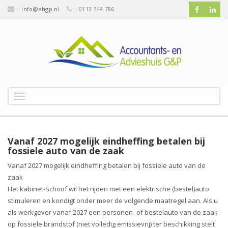
:
info@ahgp.nl
: 0113 348 786
T
o
g
g
l
Vanaf 2027 mogelijk eindheffing betalen bij
e
fossiele auto van de zaak
n
Vanaf 2027 mogelijk eindheffing betalen bij fossiele auto van de
a
zaak
v
Het kabinet-Schoof wil het rijden met een elektrische (bestel)auto
i
g
stimuleren en kondigt onder meer de volgende maatregel aan. Als u
a
als werkgever vanaf 2027 een personen- of bestelauto van de zaak
t
op fossiele brandstof (niet volledig emissievrij) ter beschikking stelt