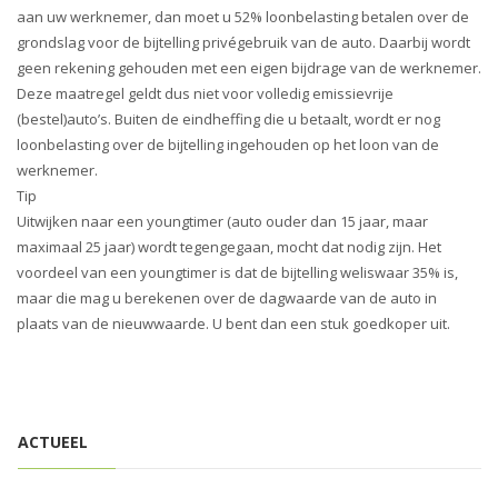
i
aan uw werknemer, dan moet u 52% loonbelasting betalen over de
o
grondslag voor de bijtelling privégebruik van de auto. Daarbij wordt
n
geen rekening gehouden met een eigen bijdrage van de werknemer.
Deze maatregel geldt dus niet voor volledig emissievrije
(bestel)auto’s. Buiten de eindheffing die u betaalt, wordt er nog
loonbelasting over de bijtelling ingehouden op het loon van de
werknemer.
Tip
Uitwijken naar een youngtimer (auto ouder dan 15 jaar, maar
maximaal 25 jaar) wordt tegengegaan, mocht dat nodig zijn. Het
voordeel van een youngtimer is dat de bijtelling weliswaar 35% is,
maar die mag u berekenen over de dagwaarde van de auto in
plaats van de nieuwwaarde. U bent dan een stuk goedkoper uit.
ACTUEEL