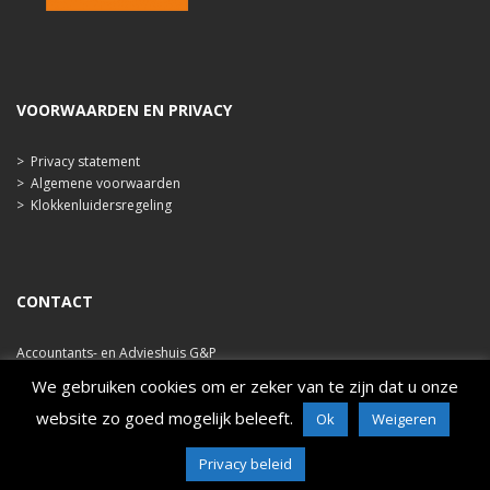
VOORWAARDEN EN PRIVACY
>
Privacy statement
>
Algemene voorwaarden
>
Klokkenluidersregeling
CONTACT
Accountants- en Advieshuis G&P
Ooststraat 47b
We gebruiken cookies om er zeker van te zijn dat u onze
4421 EA Kapelle
website zo goed mogelijk beleeft.
Ok
Weigeren
tel. 0113 348 786
e-mail: info@ahgp.nl
www.ahgp.nl
Privacy beleid