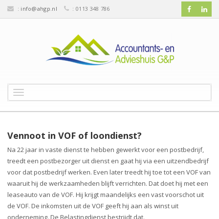
:
info@ahgp.nl
: 0113 348 786
T
o
g
g
l
Vennoot in VOF of loondienst?
e
Na 22 jaar in vaste dienst te hebben gewerkt voor een postbedrijf,
n
treedt een postbezorger uit dienst en gaat hij via een uitzendbedrijf
a
v
voor dat postbedrijf werken. Even later treedt hij toe tot een VOF van
i
waaruit hij de werkzaamheden blijft verrichten. Dat doet hij met een
g
leaseauto van de VOF. Hij krijgt maandelijks een vast voorschot uit
a
de VOF. De inkomsten uit de VOF geeft hij aan als winst uit
t
onderneming. De Belastingdienst bestrijdt dat.