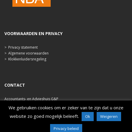
VOORWAARDEN EN PRIVACY
>
Privacy statement
>
Algemene voorwaarden
>
Klokkenluidersregeling
CONTACT
Accountants- en Advieshuis G&P
Ooststraat 47b
We gebruiken cookies om er zeker van te zijn dat u onze
4421 EA Kapelle
website zo goed mogelijk beleeft.
Ok
Weigeren
tel. 0113 348 786
e-mail: info@ahgp.nl
Privacy beleid
www.ahgp.nl