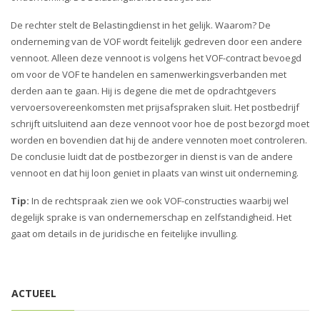
i
o
De rechter stelt de Belastingdienst in het gelijk. Waarom? De
n
onderneming van de VOF wordt feitelijk gedreven door een andere
vennoot. Alleen deze vennoot is volgens het VOF-contract bevoegd
om voor de VOF te handelen en samenwerkingsverbanden met
derden aan te gaan. Hij is degene die met de opdrachtgevers
vervoersovereenkomsten met prijsafspraken sluit. Het postbedrijf
schrijft uitsluitend aan deze vennoot voor hoe de post bezorgd moet
worden en bovendien dat hij de andere vennoten moet controleren.
De conclusie luidt dat de postbezorger in dienst is van de andere
vennoot en dat hij loon geniet in plaats van winst uit onderneming.
Tip:
In de rechtspraak zien we ook VOF-constructies waarbij wel
degelijk sprake is van ondernemerschap en zelfstandigheid. Het
gaat om details in de juridische en feitelijke invulling.
ACTUEEL