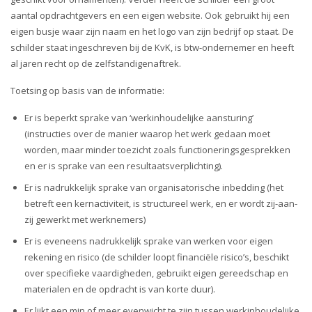
aantal opdrachtgevers en een eigen website. Ook gebruikt hij een
eigen busje waar zijn naam en het logo van zijn bedrijf op staat. De
schilder staat ingeschreven bij de KvK, is btw-ondernemer en heeft
al jaren recht op de zelfstandigenaftrek.
Toetsing op basis van de informatie:
Er is beperkt sprake van ‘werkinhoudelijke aansturing’
(instructies over de manier waarop het werk gedaan moet
worden, maar minder toezicht zoals functioneringsgesprekken
en er is sprake van een resultaatsverplichting).
Er is nadrukkelijk sprake van organisatorische inbedding (het
betreft een kernactiviteit, is structureel werk, en er wordt zij-aan-
zij gewerkt met werknemers)
Er is eveneens nadrukkelijk sprake van werken voor eigen
rekening en risico (de schilder loopt financiële risico’s, beschikt
over specifieke vaardigheden, gebruikt eigen gereedschap en
materialen en de opdracht is van korte duur).
Er lijkt een min of meer evenwicht te zijn tussen werkinhoudelijke