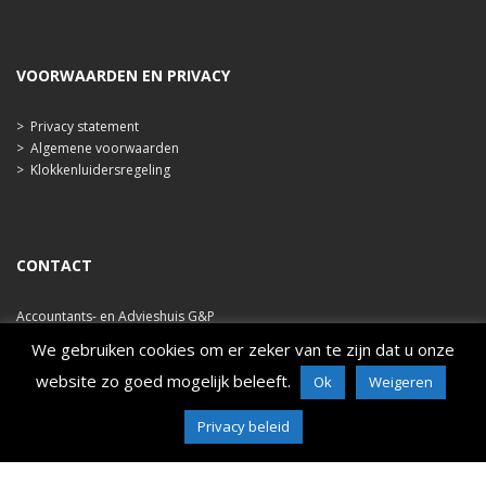
VOORWAARDEN EN PRIVACY
>
Privacy statement
>
Algemene voorwaarden
>
Klokkenluidersregeling
CONTACT
Accountants- en Advieshuis G&P
Ooststraat 47b
We gebruiken cookies om er zeker van te zijn dat u onze
4421 EA Kapelle
website zo goed mogelijk beleeft.
Ok
Weigeren
tel. 0113 348 786
e-mail: info@ahgp.nl
www.ahgp.nl
Privacy beleid