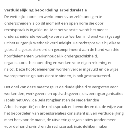
i
o
Verduidelijking beoordeling arbeidsrelatie
n
De wettelijke norm om werknemers van zelfstandigen te
onderscheiden is op dit moment een open norm die door
rechtspraak is ingekleurd. Met het voorstel wordt het meest
onderscheidende wettelijke vereiste ‘werken in dienst van’ (gezag)
uit het Burgerlijk Wetboek verduidelijkt. De rechtspraak is bij elkaar
gebracht, gestructureerd en gecomprimeerd aan de hand van drie
hoofdelementen (werkinhoudelijk ondergeschiktheid,
organisatorische inbedding en werken voor eigen rekening en
risico). Deze hoofdelementen worden verder ingevuld en de wijze
waarop toetsing plaats dient te vinden, is ook gestructureerd.
Het doel van deze maatregel is de duidelijkheid te vergroten voor
werkenden, werkgevers en opdrachtgevers, uitvoeringsorganisaties
(zoals het UWV, de Belastingdienst en de Nederlandse
Arbeidsinspectie) en de rechtspraak en bevorderen dat de wijze van
het beoordelen van arbeidsrelaties consistent is. Een verduidelijking
moet het voor de markt, de uitvoeringsorganisaties (onder meer
voor de handhaving) en de rechtspraak inzichtelijker maken