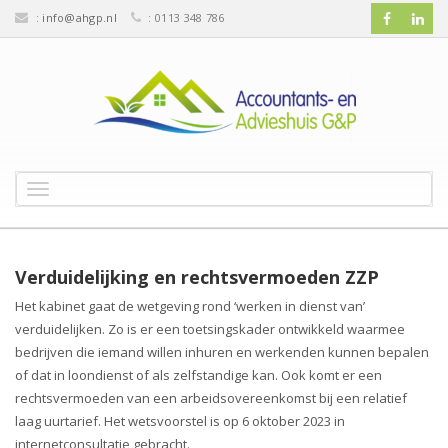
:
info@ahgp.nl
: 0113 348 786
T
o
g
g
l
Verduidelijking en rechtsvermoeden ZZP
e
Het kabinet gaat de wetgeving rond ‘werken in dienst van’
n
verduidelijken. Zo is er een toetsingskader ontwikkeld waarmee
a
v
bedrijven die iemand willen inhuren en werkenden kunnen bepalen
i
of dat in loondienst of als zelfstandige kan. Ook komt er een
g
rechtsvermoeden van een arbeidsovereenkomst bij een relatief
a
laag uurtarief. Het wetsvoorstel is op 6 oktober 2023 in
t
internetconsultatie gebracht.