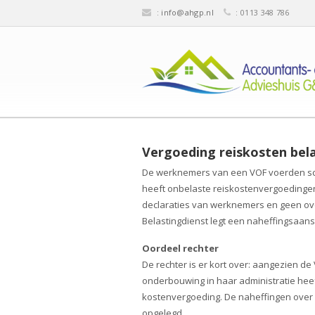
:
info@ahgp.nl
: 0113 348 786
Vergoeding reiskosten bel
De werknemers van een VOF voerden sc
heeft onbelaste reiskostenvergoedingen 
declaraties van werknemers en geen over
Belastingdienst legt een naheffingsaans
Oordeel rechter
De rechter is er kort over: aangezien 
onderbouwing in haar administratie heef
kostenvergoeding. De naheffingen over 
opgelegd.