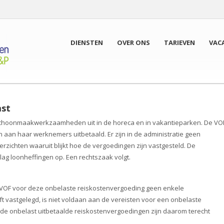
DIENSTEN
OVER ONS
TARIEVEN
VAC
ast
hoonmaakwerkzaamheden uit in de horeca en in vakantieparken. De VO
aan haar werknemers uitbetaald. Er zijn in de administratie geen
zichten waaruit blijkt hoe de vergoedingen zijn vastgesteld. De
lag loonheffingen op. Een rechtszaak volgt.
de VOF voor deze onbelaste reiskostenvergoeding geen enkele
t vastgelegd, is niet voldaan aan de vereisten voor een onbelaste
de onbelast uitbetaalde reiskostenvergoedingen zijn daarom terecht