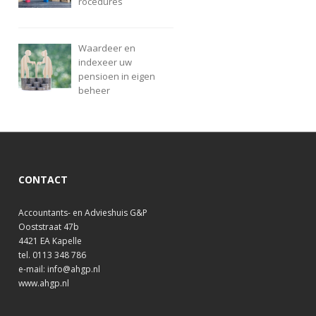
rocedures
Waardeer en
indexeer uw
pensioen in eigen
beheer
CONTACT
Accountants- en Advieshuis G&P
Ooststraat 47b
4421 EA Kapelle
tel. 0113 348 786
e-mail: info@ahgp.nl
www.ahgp.nl