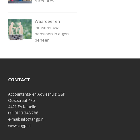
rocedures
Waardeer en
indexeer uw
pensioen in eigen
beheer
CONTACT
Accountants- en Advieshuis G&P
Ooststraat 47b
4421 EA Kapelle
tel. 0113 348 786
e-mail: info@ahgp.nl
www.ahgp.nl