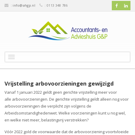
:
info@ahgp.nl
: 0113 348 786
T
o
g
g
l
Vrijstelling arbovoorzieningen gewijzigd
e
Vanaf 1 januari 2022 geldt geen gerichte vrijstelling meer voor
n
alle arbovoorzieningen. De gerichte vrijstelling geldt alleen nog voor
a
v
arbovoorzieningen die verplicht zijn volgens de
i
Arbeidsomstandighedenwet. Welke voorzieningen kunt u nog wel,
g
en welke niet meer, belastingvrij verstrekken?
a
t
Vóór 2022 gold de voorwaarde dat de arbovoorziening voortvloeide