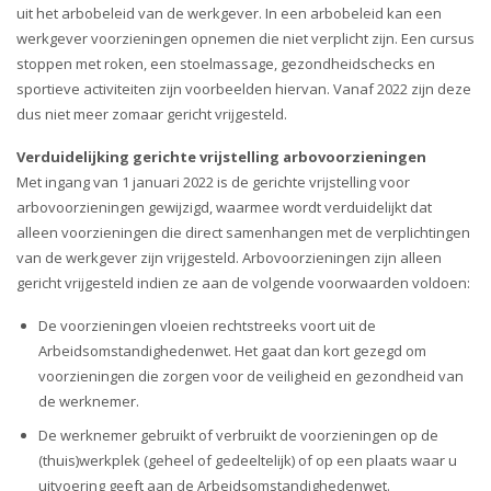
i
uit het arbobeleid van de werkgever. In een arbobeleid kan een
o
werkgever voorzieningen opnemen die niet verplicht zijn. Een cursus
n
stoppen met roken, een stoelmassage, gezondheidschecks en
sportieve activiteiten zijn voorbeelden hiervan. Vanaf 2022 zijn deze
dus niet meer zomaar gericht vrijgesteld.
Verduidelijking gerichte vrijstelling arbovoorzieningen
Met ingang van 1 januari 2022 is de gerichte vrijstelling voor
arbovoorzieningen gewijzigd, waarmee wordt verduidelijkt dat
alleen voorzieningen die direct samenhangen met de verplichtingen
van de werkgever zijn vrijgesteld. Arbovoorzieningen zijn alleen
gericht vrijgesteld indien ze aan de volgende voorwaarden voldoen:
De voorzieningen vloeien rechtstreeks voort uit de
Arbeidsomstandighedenwet. Het gaat dan kort gezegd om
voorzieningen die zorgen voor de veiligheid en gezondheid van
de werknemer.
De werknemer gebruikt of verbruikt de voorzieningen op de
(thuis)werkplek (geheel of gedeeltelijk) of op een plaats waar u
uitvoering geeft aan de Arbeidsomstandighedenwet.