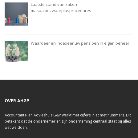
Laatste stand van zaken
masaalbezwaarplusprocedures
Waardeer en indexeer uw pensioen in eigen beheer
OVER AHGP
Accountants- en Advieshuis G&P werkt met cijfers, niet met nummers. Dit
betekent dat de ondernemer en zijn onderneming centraal staat bij alles
wat we doen.