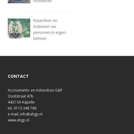
rocedures
Waardeer en
indexeer uw
pensioen in eigen
beheer
CONTACT
Accountants- en Advieshuis G&P
Ooststraat 47b
4421 EA Kapelle
tel. 0113 348 786
e-mail: info@ahgp.nl
www.ahgp.nl