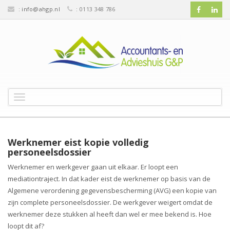
:
info@ahgp.nl
: 0113 348 786
T
o
g
g
l
Werknemer eist kopie volledig
e
personeelsdossier
n
Werknemer en werkgever gaan uit elkaar. Er loopt een
a
mediationtraject. In dat kader eist de werknemer op basis van de
v
Algemene verordening gegevensbescherming (AVG) een kopie van
i
g
zijn complete personeelsdossier. De werkgever weigert omdat de
a
werknemer deze stukken al heeft dan wel er mee bekend is. Hoe
t
loopt dit af?