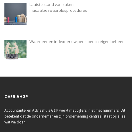
Laatste stand van zaken
masaalbezwaarplusprocedures
Waardeer en indexeer uw pensioen in eigen beheer
OVER AHGP
Accountants- en Advieshuis G&P werkt met cijfers, niet met nummers. Dit
betekent dat de ondernemer en zijn onderneming centraal staat bij alles
wat we doen.