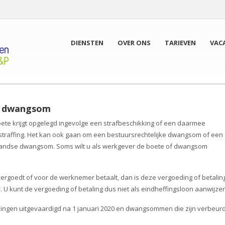
DIENSTEN
OVER ONS
TARIEVEN
VAC
f dwangsom
te krijgt opgelegd ingevolge een strafbeschikking of een daarmee
estraffing. Het kan ook gaan om een bestuursrechtelijke dwangsom of een
landse dwangsom. Soms wilt u als werkgever de boete of dwangsom
rgoedt of voor de werknemer betaalt, dan is deze vergoeding of betalin
 U kunt de vergoeding of betaling dus niet als eindheffingsloon aanwijzen
kingen uitgevaardigd na 1 januari 2020 en dwangsommen die zijn verbeur