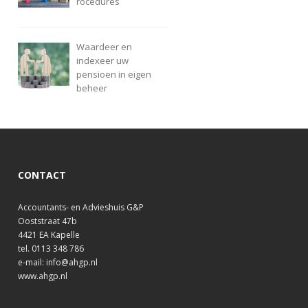
rocedures
Waardeer en
indexeer uw
pensioen in eigen
beheer
CONTACT
Accountants- en Advieshuis G&P
Ooststraat 47b
4421 EA Kapelle
tel. 0113 348 786
e-mail: info@ahgp.nl
www.ahgp.nl