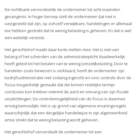
i
o
De rechtbank veroordeelde de ondernemer tot acht maanden
n
gevangenis. In hoger beroep stelt de ondernemer dat niet is
vastgesteld dat zijn, op zichzelf verwijtbare, handelingen er allemaal
toe hebben gestrekt dat te weinig belasting is geheven. En dat is wel
een wettelijk vereiste.
Het gerechtshof maakt daar korte metten mee. Het is niet van
belang of het schenden van de administratieplicht daadwerkelijk
heeft geleid tot het betalen van te weinig (omzet)belasting. Door te
handelen zoals bewezen is verklaard, heeft de ondernemer zijn
bedrijfsadministratie niet zodanig ingericht en voor controle door de
fiscus toegankelijk gemaakt dat die binnen redelijke termijn
conclusies kon trekken omtrent de aard en omvang van zijn fiscale
verplichtingen. De controlemogelijkheid van de fiscus is daarmee
ernstig bemoeilijkt. Het is op grond van algemene ervaringsregels
waarschijnlijk dat een dergelijke handelwijze in zijn algemeenheid
ertoe strekt dat te weinig belasting wordt geheven.
Het gerechtshof veroordeelt de ondernemer tot een