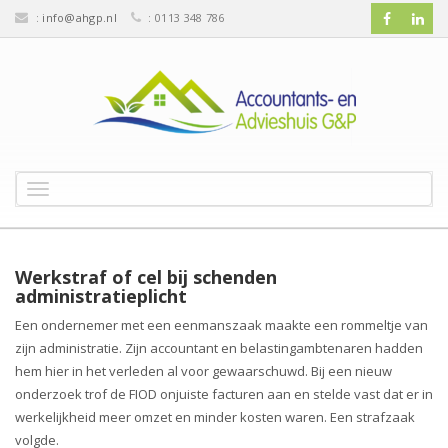
:
info@ahgp.nl
: 0113 348 786
T
o
g
g
l
Werkstraf of cel bij schenden
e
administratieplicht
n
Een ondernemer met een eenmanszaak maakte een rommeltje van
a
zijn administratie. Zijn accountant en belastingambtenaren hadden
v
hem hier in het verleden al voor gewaarschuwd. Bij een nieuw
i
g
onderzoek trof de FIOD onjuiste facturen aan en stelde vast dat er in
a
werkelijkheid meer omzet en minder kosten waren. Een strafzaak
t
volgde.