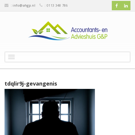
:
info@ahgp.nl
: 0113 348 786
T
o
g
g
l
tdqlir9j-gevangenis
e
n
a
v
i
g
a
t