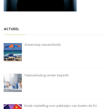
i
o
n
ACTUEEL
Zomerstop nieuwsfeeds
Telemarketing verder beperkt
Einde vrijstelling voor pakketjes van buiten de EU